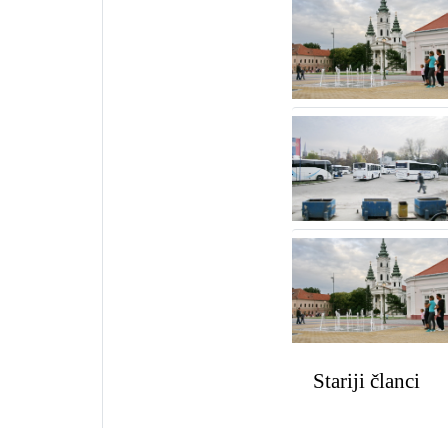
Kretanje
Stariji članci
članaka