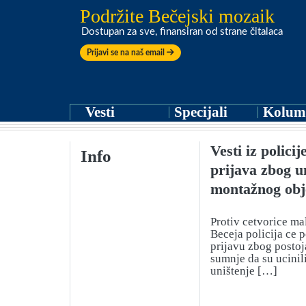
Podržite Bečejski mozaik
Dostupan za sve, finansiran od strane čitalaca
Prijavi se na naš email
Vesti
Specijali
Kolum
Vesti iz polici
Info
prijava zbog u
montažnog obj
Protiv cetvorice ma
Beceja policija ce 
prijavu zbog posto
sumnje da su ucinil
uništenje […]