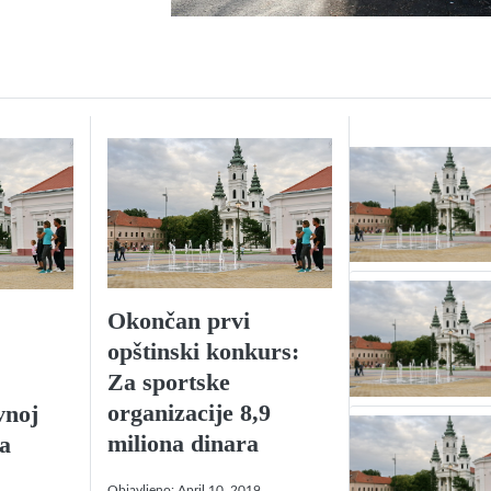
Okončan prvi
opštinski konkurs:
Za sportske
organizacije 8,9
vnoj
miliona dinara
na
Objavljeno:
April 10, 2019