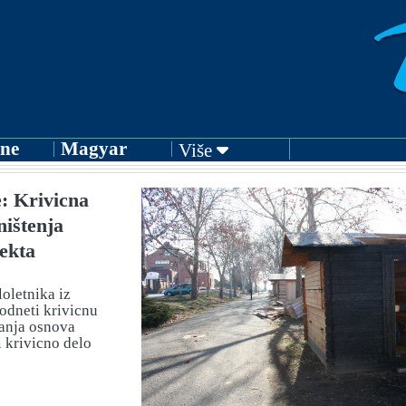
ne
Magyar
Više
je: Krivicna
ništenja
ekta
loletnika iz
podneti krivicnu
janja osnova
i krivicno delo