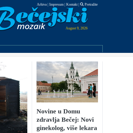
Arhiva
|
Impresum
|
Kontakt
|
Pretražite
August 9, 2026
Novine u Domu
zdravlja Bečej: Novi
ginekolog, više lekara