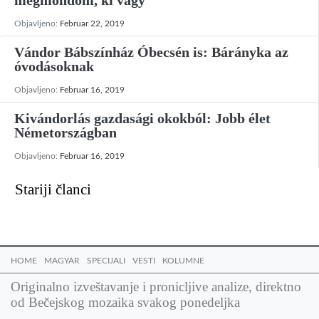
megmondom, ki vagy”
Objavljeno:
Februar 22, 2019
Vándor Bábszínház Óbecsén is: Bárányka az
óvodásoknak
Objavljeno:
Februar 16, 2019
Kivándorlás gazdasági okokból: Jobb élet
Németországban
Objavljeno:
Februar 16, 2019
Kretanje
Stariji članci
članaka
HOME
MAGYAR
SPECIJALI
VESTI
KOLUMNE
Originalno izveštavanje i pronicljive analize, direktno
od Bečejskog mozaika svakog ponedeljka