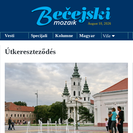
August 10, 2026
Vesti
Specijali
Kolumne
Magyar
Više
Útkereszteződés