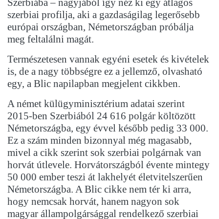
Szerbiába – nagyjából így néz ki egy átlagos
szerbiai profilja, aki a gazdaságilag legerősebb
európai országban, Németországban próbálja
meg feltalálni magát.
Természetesen vannak egyéni esetek és kivételek
is, de a nagy többségre ez a jellemző, olvasható
egy, a Blic napilapban megjelent cikkben.
A német külügyminisztérium adatai szerint
2015-ben Szerbiából 24 616 polgár költözött
Németországba, egy évvel később pedig 33 000.
Ez a szám minden bizonnyal még magasabb,
mivel a cikk szerint sok szerbiai polgárnak van
horvát útlevele. Horvátországból évente mintegy
50 000 ember teszi át lakhelyét életvitelszerűen
Németországba. A Blic cikke nem tér ki arra,
hogy nemcsak horvát, hanem nagyon sok
magyar állampolgársággal rendelkező szerbiai