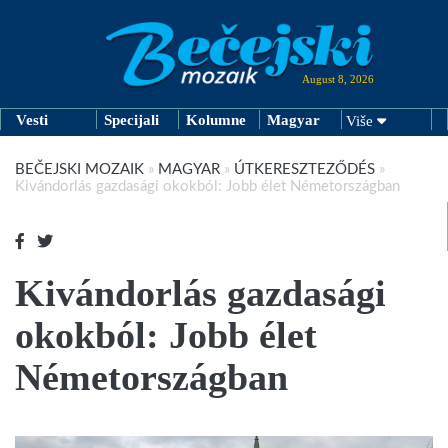
August 8, 2026
Vesti
Specijali
Kolumne
Magyar
Više
BEČEJSKI MOZAIK
»
MAGYAR
»
ÚTKERESZTEZŐDÉS
»
Kivándorlás gazdasági okokból: Jobb élet Németországban
Kivándorlás gazdasági
okokból: Jobb élet
Németországban