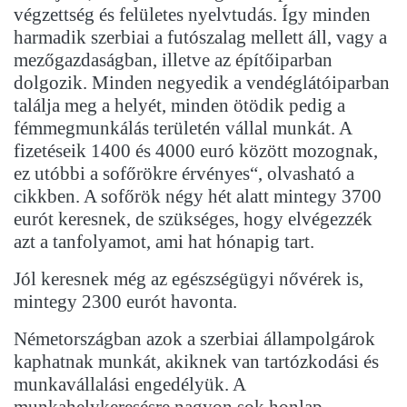
végzettség és felületes nyelvtudás. Így minden
harmadik szerbiai a futószalag mellett áll, vagy a
mezőgazdaságban, illetve az építőiparban
dolgozik. Minden negyedik a vendéglátóiparban
találja meg a helyét, minden ötödik pedig a
fémmegmunkálás területén vállal munkát. A
fizetéseik 1400 és 4000 euró között mozognak,
ez utóbbi a sofőrökre érvényes“, olvasható a
cikkben. A sofőrök négy hét alatt mintegy 3700
eurót keresnek, de szükséges, hogy elvégezzék
azt a tanfolyamot, ami hat hónapig tart.
Jól keresnek még az egészségügyi nővérek is,
mintegy 2300 eurót havonta.
Németországban azok a szerbiai állampolgárok
kaphatnak munkát, akiknek van tartózkodási és
munkavállalási engedélyük. A