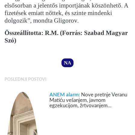
elsősorban a jelentős importjának köszönhető. A
fizetések emiatt nőttek, és szinte mindenki
dolgozik”, mondta Gligorov.
Összeállította: R.M. (Forrás: Szabad Magyar
Szó)
NA
POSLEDNJI POSTOVI
ANEM alarm:
Nove pretnje Veranu
Matiću vešanjem, javnom
egzekucijom, žrtvovanjem…