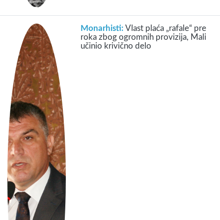
Monarhisti:
Vlast plaća „rafale“ pre
roka zbog ogromnih provizija, Mali
učinio krivično delo