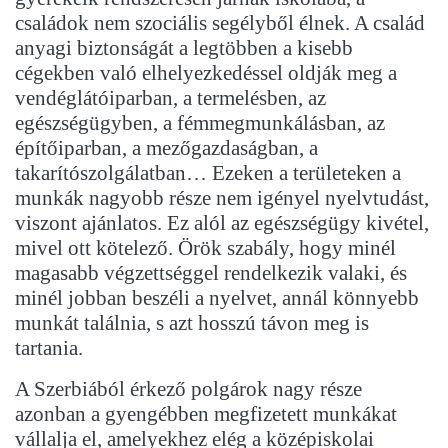
családok nem szociális segélyből élnek. A család
anyagi biztonságát a legtöbben a kisebb
cégekben való elhelyezkedéssel oldják meg a
vendéglátóiparban, a termelésben, az
egészségügyben, a fémmegmunkálásban, az
építőiparban, a mezőgazdaságban, a
takarítószolgálatban… Ezeken a területeken a
munkák nagyobb része nem igényel nyelvtudást,
viszont ajánlatos. Ez alól az egészségügy kivétel,
mivel ott kötelező. Örök szabály, hogy minél
magasabb végzettséggel rendelkezik valaki, és
minél jobban beszéli a nyelvet, annál könnyebb
munkát találnia, s azt hosszú távon meg is
tartania.
A Szerbiából érkező polgárok nagy része
azonban a gyengébben megfizetett munkákat
vállalja el, amelyekhez elég a középiskolai