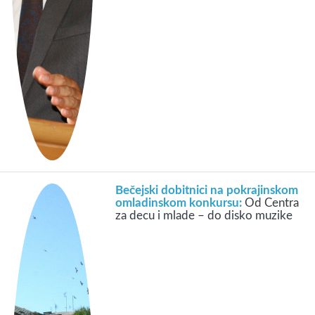
Bečejski dobitnici na pokrajinskom
omladinskom konkursu:
Od Centra
za decu i mlade – do disko muzike