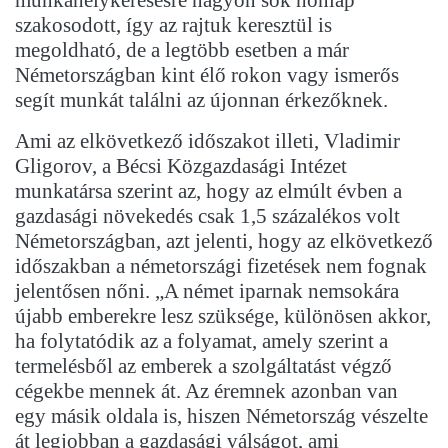
munkahelykeresésre nagyon sok honlap
szakosodott, így az rajtuk keresztül is
megoldható, de a legtöbb esetben a már
Németországban kint élő rokon vagy ismerős
segít munkát találni az újonnan érkezőknek.
Ami az elkövetkező időszakot illeti, Vladimir
Gligorov, a Bécsi Közgazdasági Intézet
munkatársa szerint az, hogy az elmúlt évben a
gazdasági növekedés csak 1,5 százalékos volt
Németországban, azt jelenti, hogy az elkövetkező
időszakban a németországi fizetések nem fognak
jelentősen nőni. „A német iparnak nemsokára
újabb emberekre lesz szüksége, különösen akkor,
ha folytatódik az a folyamat, amely szerint a
termelésből az emberek a szolgáltatást végző
cégekbe mennek át. Az éremnek azonban van
egy másik oldala is, hiszen Németország vészelte
át legjobban a gazdasági válságot, ami