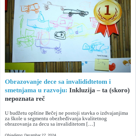
Obrazovanje dece sa invalididtetom i
smetnjama u razvoju:
Inkluzija – ta (skoro)
nepoznata reč
U budžetu opštine Bečej ne postoji stavka o izdvajanjima
za škole u segmentu obezbeđivanja kvalitetnog
obrazovanja za decu sa invaliditetom […]
Objavljeno:
Decembar 27, 2024