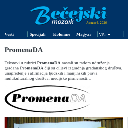
August 6, 2026
Vesti
Specijali
Kolumne
Magyar
Više
PromenaDA
Tekstovi u rubrici
PromenaDA
nastali su radom udruženja
građana
PromenaDA
čiji su ciljevi izgradnja građanskog društva,
unapređenje i afirmacija ljudskih i manjinskih prava,
multikulturalnog društva, medijske pismenosti…