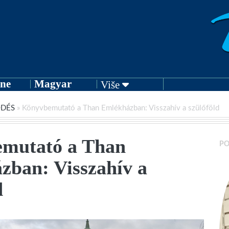
ne
Magyar
Više
ŐDÉS
»
Könyvbemutató a Than Emlékházban: Visszahív a szülőföld
mutató a Than
PO
zban: Visszahív a
d