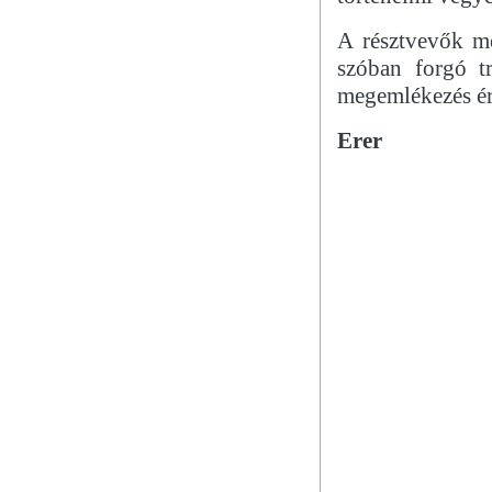
A résztvevők m
szóban forgó t
megemlékezés é
Erer