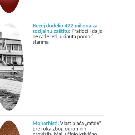
Bečej dodelio 422 miliona za
socijalnu zaštitu:
Pratioci i dalje
ne rade leti, ukinuta pomoć
starima
Monarhisti:
Vlast plaća „rafale“
pre roka zbog ogromnih
provizija, Mali učinio krivično