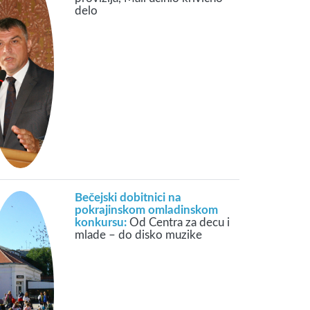
delo
Bečejski dobitnici na
pokrajinskom omladinskom
konkursu:
Od Centra za decu i
mlade – do disko muzike