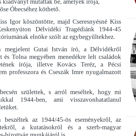
 kiadványt mutattak be, amelyek írója,
hőse Óbecséhez köthető.
ss Igor köszöntötte, majd Cseresnyésné Kiss
eskenyúton Délvidéki Tragédiánk 1944-45
tóriumának elnöke szólt az egybegyűltekhez.
 megjelent Gutai István író, a Délvidékről
t és Tolna megyében menedékre lelt családok
etének írója, illetve Kovács Teréz, a Pécsi
m professzora és Cseszák Imre nyugalmazott
ecsén születtek, s arról meséltek, hogy mi
jukkal 1944-ben, ami visszavonhatatlanul
letüket.
 beszéltek az 1944/45-ös eseményekről, az
tekről, a kutatásokról és a szerb-magyar
s-bizottság munkájáról is.