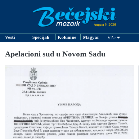
August 9, 2026
Vesti
Specijali
Kolumne
Magyar
Više
Apelacioni sud u Novom Sadu