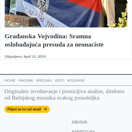
Građanska Vojvodina: Sramna
oslobađajuća presuda za neonaciste
Objavljeno:
April 12, 2019
HOME
MAGYAR
SPECIJALI
VESTI
KOLUMNE
Originalno izveštavanje i pronicljive analize, direktno
od Bečejskog mozaika svakog ponedeljka
Prijavi se na naš email
ARHIVA