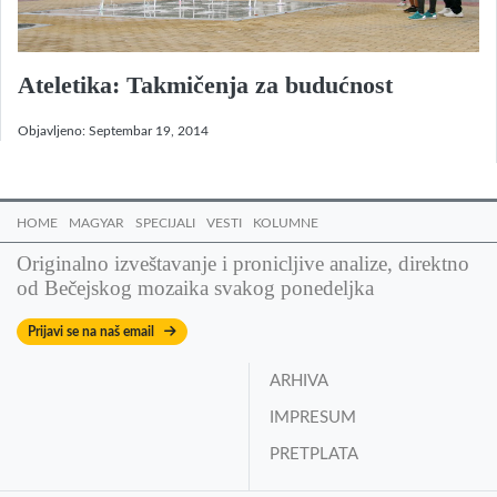
Ateletika: Takmičenja za budućnost
Objavljeno:
Septembar 19, 2014
HOME
MAGYAR
SPECIJALI
VESTI
KOLUMNE
Originalno izveštavanje i pronicljive analize, direktno
od Bečejskog mozaika svakog ponedeljka
Prijavi se na naš email
ARHIVA
IMPRESUM
PRETPLATA