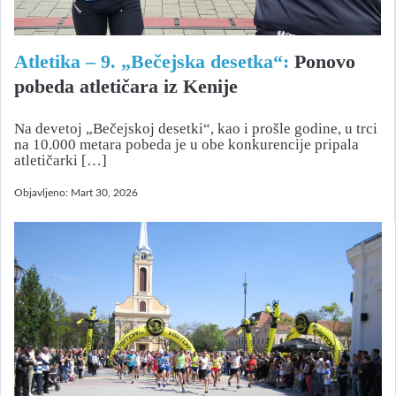
Atletika – 9. „Bečejska desetka“:
Ponovo
pobeda atletičara iz Kenije
Na devetoj „Bečejskoj desetki“, kao i prošle godine, u trci
na 10.000 metara pobeda je u obe konkurencije pripala
atletičarki […]
Objavljeno:
Mart 30, 2026