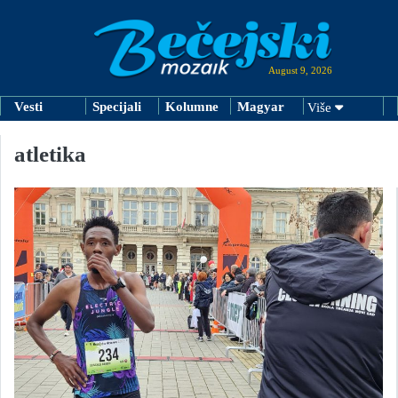
August 9, 2026
Vesti
Specijali
Kolumne
Magyar
Više
atletika