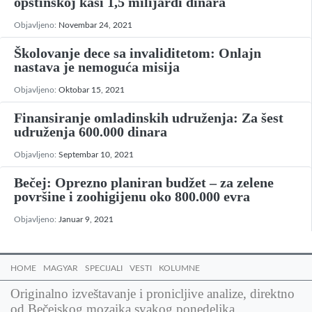
opštinskoj kasi 1,5 milijardi dinara
Objavljeno:
Novembar 24, 2021
Školovanje dece sa invaliditetom: Onlajn
nastava je nemoguća misija
Objavljeno:
Oktobar 15, 2021
Finansiranje omladinskih udruženja: Za šest
udruženja 600.000 dinara
Objavljeno:
Septembar 10, 2021
Bečej: Oprezno planiran budžet – za zelene
površine i zoohigijenu oko 800.000 evra
Objavljeno:
Januar 9, 2021
HOME
MAGYAR
SPECIJALI
VESTI
KOLUMNE
Originalno izveštavanje i pronicljive analize, direktno
od Bečejskog mozaika svakog ponedeljka