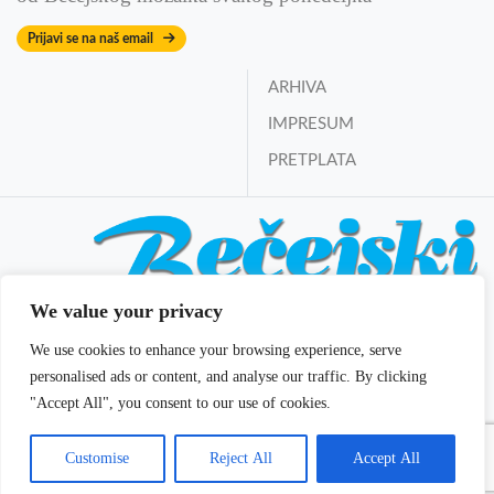
Prijavi se na naš email
ARHIVA
IMPRESUM
PRETPLATA
We value your privacy
Bečejski mozaik online
We use cookies to enhance your browsing experience, serve
Izdavač i osnivač:
Mozaik DOO Bečej
personalised ads or content, and analyse our traffic. By clicking
E-mail:
redakcija@becejski-mozaik.co.rs
"Accept All", you consent to our use of cookies.
Glavni i odgovorni urednik:
Vladan Filipčev
Customise
Reject All
Accept All
© 2022 Bečejski mozaik. All rights reserved. | Theme: dmmedia by
DM
media, Novi Sad
.