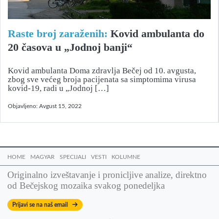
Raste broj zaraženih:
Ko­vid ambulanta do
20 časova u „Jodnoj banji“
Kovid ambulanta Doma zdravlja Bečej od 10. avgusta,
zbog sve većeg broja pacijenata sa simptomima virusa
kovid-19, radi u „Jodnoj […]
Objavljeno:
Avgust 15, 2022
HOME
MAGYAR
SPECIJALI
VESTI
KOLUMNE
Originalno izveštavanje i pronicljive analize, direktno
od Bečejskog mozaika svakog ponedeljka
Prijavi se na naš email