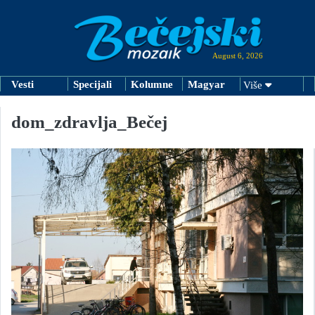
August 6, 2026
Vesti
Specijali
Kolumne
Magyar
Više
dom_zdravlja_Bečej