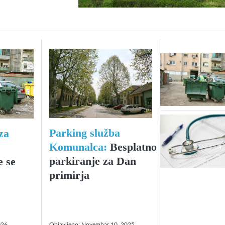
Parking služba
za
Komunalca:
Besplatno
parkiranje za Dan
 se
primirja
026
Objavljeno:
Novembar 10, 2025