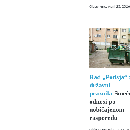
Objavljeno:
April 23, 2026
Rad „Potisja“ 
državni
praznik:
Smeće
odnosi po
uobičajenom
rasporedu
Objavljeno:
Februar 11, 2