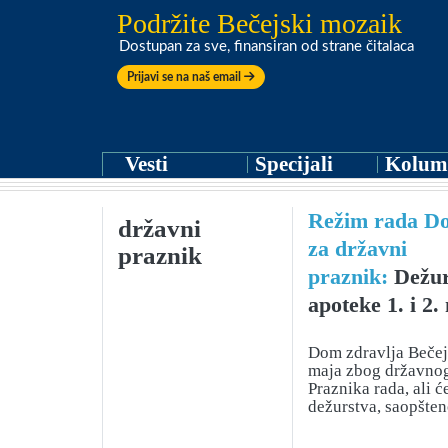
Podržite Bečejski mozaik
Dostupan za sve, finansiran od strane čitalaca
Prijavi se na naš email
Vesti
Specijali
Kolum
Režim rada Do
državni
za državni
praznik
praznik:
Dežur
apoteke 1. i 2.
Dom zdravlja Bečej n
maja zbog državnog
Praznika rada, ali ć
dežurstva, saopšten