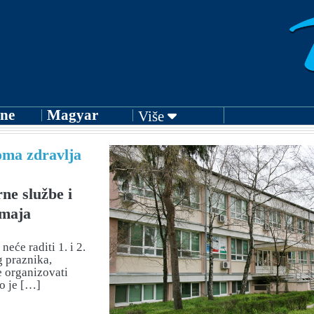
ne
Magyar
Više
ma zdravlja
ne službe i
 maja
eće raditi 1. i 2.
 praznika,
e organizovati
o je […]