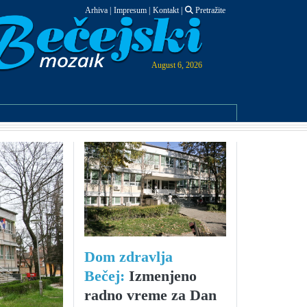
Arhiva
|
Impresum
|
Kontakt
|
Pretražite
August 6, 2026
Dom zdravlja
Bečej:
Izmenjeno
radno vreme za Dan