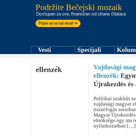
Podržite Bečejski mozaik
Dostupan za sve, finansiran od strane čitalaca
Prijavi se na naš email
Vesti
Specijali
Kolum
Vajdasági mag
ellenzék
ellenzék:
Egymá
Újrakezdés és
Politikai szakítás 
vajdasági magyar e
összefogás soraiban
Magyar Újrakezdé
elnöksége egy ma r
nyilatkozatban […]