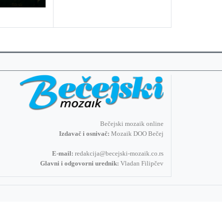
Bečejski mozaik online
Izdavač i osnivač:
Mozaik DOO Bečej
E-mail:
redakcija@becejski-mozaik.co.rs
Glavni i odgovorni urednik:
Vladan Filipčev