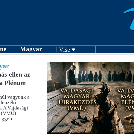
ne
Magyar
Više
yar
s ellen az
 a Plénum
tanúi vagyunk a
llenzéki
. A Vajdasági
s (VMÚ)
eggeli