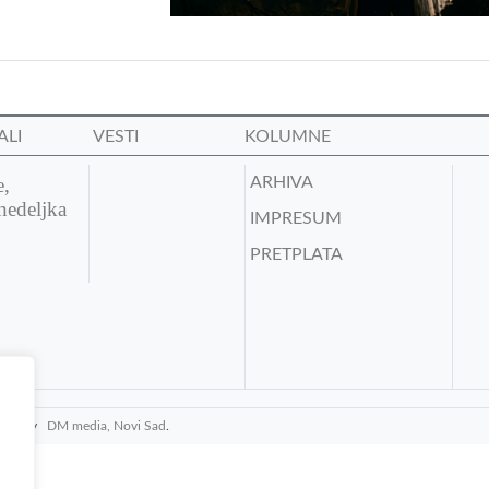
ALI
VESTI
KOLUMNE
e,
ARHIVA
nedeljka
IMPRESUM
PRETPLATA
media by
DM media, Novi Sad
.