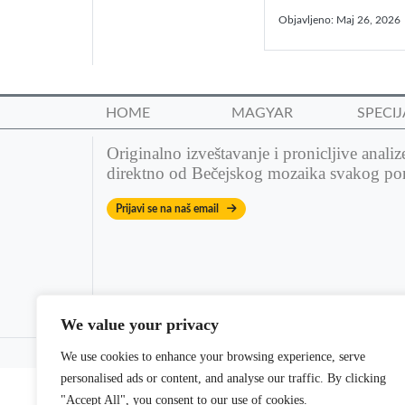
Objavljeno:
Maj 26, 2026
HOME
MAGYAR
SPECIJ
Originalno izveštavanje i pronicljive analiz
direktno od Bečejskog mozaika svakog po
Prijavi se na naš email
We value your privacy
© 2022 Bečejski mozaik. All rights reserved. | Theme: dm
We use cookies to enhance your browsing experience, serve
personalised ads or content, and analyse our traffic. By clicking
"Accept All", you consent to our use of cookies.