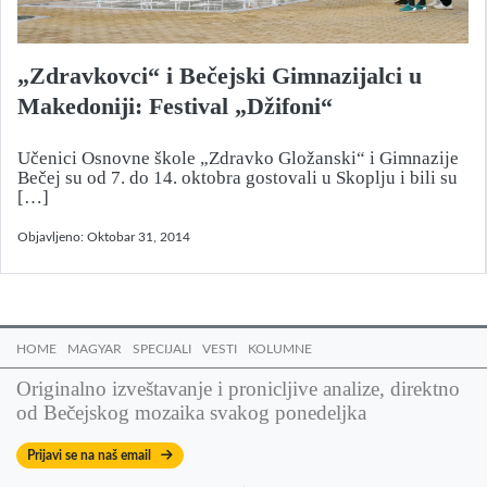
„Zdravkovci“ i Bečejski Gimnazijalci u
Makedoniji: Festival „Džifoni“
Učenici Osnovne škole „Zdravko Gložanski“ i Gimnazije
Bečej su od 7. do 14. oktobra gostovali u Skoplju i bili su
[…]
Objavljeno:
Oktobar 31, 2014
HOME
MAGYAR
SPECIJALI
VESTI
KOLUMNE
Originalno izveštavanje i pronicljive analize, direktno
od Bečejskog mozaika svakog ponedeljka
Prijavi se na naš email