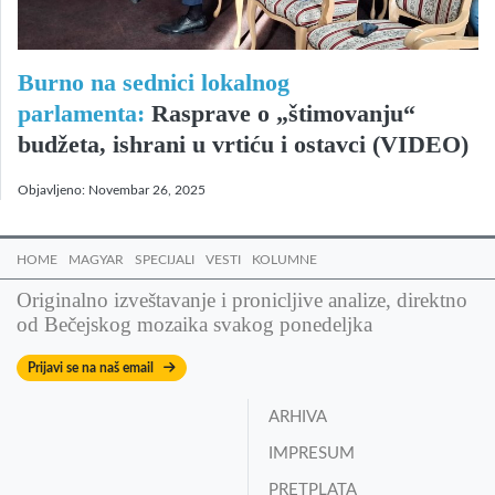
Burno na sednici lokalnog
parlamenta:
Rasprave o „štimovanju“
budžeta, ishrani u vrtiću i ostavci (VIDEO)
Objavljeno:
Novembar 26, 2025
HOME
MAGYAR
SPECIJALI
VESTI
KOLUMNE
Originalno izveštavanje i pronicljive analize, direktno
od Bečejskog mozaika svakog ponedeljka
Prijavi se na naš email
ARHIVA
IMPRESUM
PRETPLATA