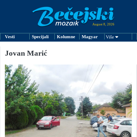
August 8, 2026
Vesti
Specijali
Kolumne
Magyar
Više
Jovan Marić