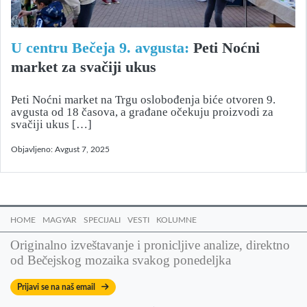
U centru Bečeja 9. avgusta:
Peti Noćni
market za svačiji ukus
Peti Noćni market na Trgu oslobođenja biće otvoren 9.
avgusta od 18 časova, a građane očekuju proizvodi za
svačiji ukus […]
Objavljeno:
Avgust 7, 2025
HOME
MAGYAR
SPECIJALI
VESTI
KOLUMNE
Originalno izveštavanje i pronicljive analize, direktno
od Bečejskog mozaika svakog ponedeljka
Prijavi se na naš email