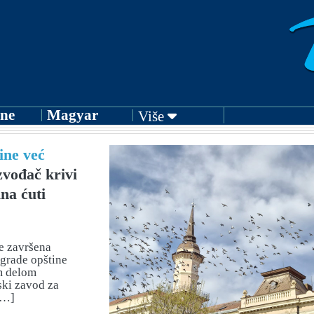
ne
Magyar
Više
ine već
vođač krivi
na ćuti
e završena
zgrade opštine
im delom
ski zavod za
[…]