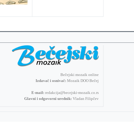
Bečejski mozaik online
Izdavač i osnivač:
Mozaik DOO Bečej
E-mail:
redakcija@becejski-mozaik.co.rs
Glavni i odgovorni urednik:
Vladan Filipčev