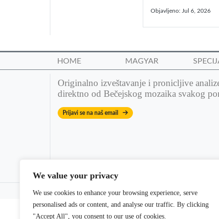
Objavljeno:
Jul 6, 2026
HOME
MAGYAR
SPECIJ
Originalno izveštavanje i pronicljive analiz
direktno od Bečejskog mozaika svakog po
Prijavi se na naš email
We value your privacy
© 2022 Bečejski mozaik. All rights reserved. | Theme: dm
We use cookies to enhance your browsing experience, serve
personalised ads or content, and analyse our traffic. By clicking
"Accept All", you consent to our use of cookies.