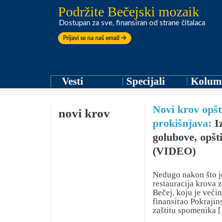
Podržite Bečejski mozaik
Dostupan za sve, finansiran od strane čitalaca
Prijavi se na naš email
Vesti
Specijali
Kolum
Novi krov opšt
novi krov
prokišnjava:
Iz
golubove, opšti
(VIDEO)
Nedugo nakon što j
restauracija krova 
Bečej, koju je već
finansirao Pokrajin
zaštitu spomenika 