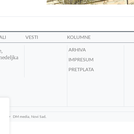
ALI
VESTI
KOLUMNE
e,
ARHIVA
nedeljka
IMPRESUM
PRETPLATA
media by
DM media, Novi Sad
.