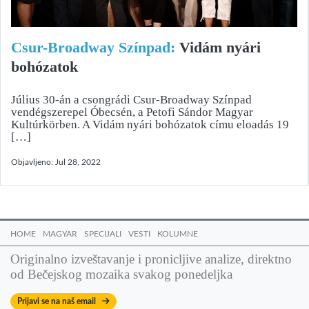
Csur-Bro­ad­way Szín­pad:
Vidám nyári
bohózatok
Július 30-án a csongrádi Csur-Broadway Színpad
vendégszerepel Óbecsén, a Petofi Sándor Magyar
Kultúrkörben. A Vidám nyári bohózatok címu eloadás 19
[…]
Objavljeno:
Jul 28, 2022
HOME
MAGYAR
SPECIJALI
VESTI
KOLUMNE
Originalno izveštavanje i pronicljive analize, direktno
od Bečejskog mozaika svakog ponedeljka
Prijavi se na naš email