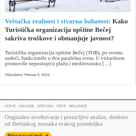
Veštačka realnost i stvarna bahatost:
Kako
Turistička organizacija opštine Bečej
sakriva troškove i obmanjuje javnost?
Turistička organizacija opštine Bečej (TOB), po svemu
sudeći, funkcioniše u dva paralelna sveta. U virtuelnom
promoviše nepostojeću plažu i mediteransku […]
Objavljeno:
Februar 4, 2026
HOME
MAGYAR
SPECIJALI
VESTI
KOLUMNE
Originalno izveštavanje i pronicljive analize, direktno
od Bečejskog mozaika svakog ponedeljka
Prijavi se na naš email