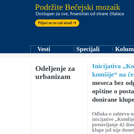
Podržite Bečejski mozaik
Dostupan za sve, finansiran od strane čitalaca
Prijavi se na naš email
Vesti
Specijali
Kolum
Inicijativa „K
Odeljenje za
komšije“ na če
urbanizam
meseca bez od
opštine o post
donirane klup
Odluka o zahtevu n
inicijative „Komšij
postavljanje 42 do
klupe još nije donet