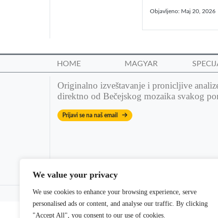
Objavljeno:
Maj 20, 2026
HOME
MAGYAR
SPECIJ
Originalno izveštavanje i pronicljive analiz
direktno od Bečejskog mozaika svakog po
Prijavi se na naš email
We value your privacy
We use cookies to enhance your browsing experience, serve
© 2022 Bečejski mozaik. All rights reserved. | Theme: dm
personalised ads or content, and analyse our traffic. By clicking
"Accept All", you consent to our use of cookies.