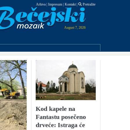
Arhiva
|
Impresum
|
Kontakt
|
Pretražite
August 7, 2026
Kod kapele na
Fantastu posečeno
drveće: Istraga će