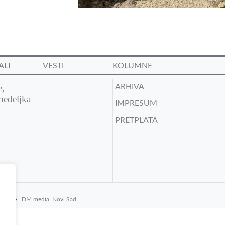
ALI
VESTI
KOLUMNE
e,
ARHIVA
nedeljka
IMPRESUM
PRETPLATA
media by
DM media, Novi Sad
.