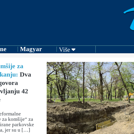
ne
Magyar
Više
omšije za
kanju:
Dva
govora
avljanju 42
e
eformalne
e za komšije“ za
nirane parkovske
a, jer su u […]