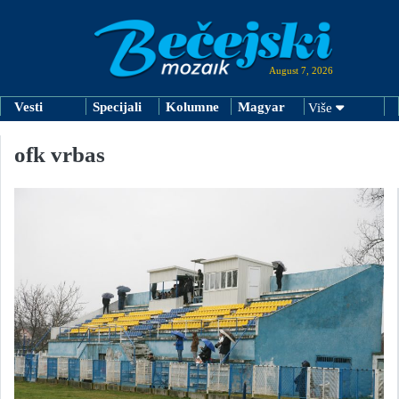
August 7, 2026
Vesti
Specijali
Kolumne
Magyar
Više
ofk vrbas