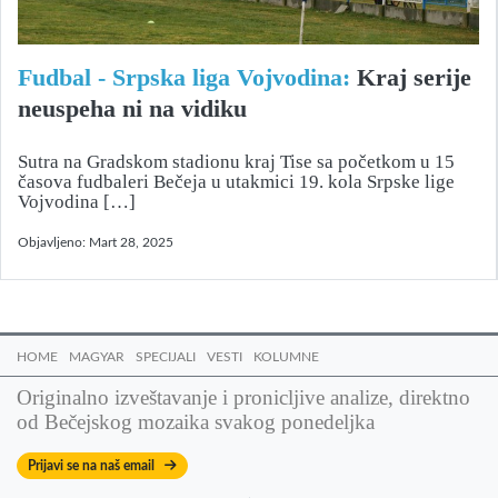
Fudbal - Srpska liga Vojvodina:
Kraj serije
neuspeha ni na vidiku
Sutra na Gradskom stadionu kraj Tise sa početkom u 15
časova fudbaleri Bečeja u utakmici 19. kola Srpske lige
Vojvodina […]
Objavljeno:
Mart 28, 2025
HOME
MAGYAR
SPECIJALI
VESTI
KOLUMNE
Originalno izveštavanje i pronicljive analize, direktno
od Bečejskog mozaika svakog ponedeljka
Prijavi se na naš email