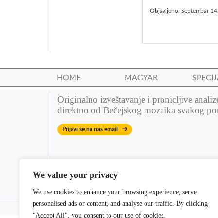
Objavljeno:
Septembar 14
HOME
MAGYAR
SPECIJ
Originalno izveštavanje i pronicljive analiz
direktno od Bečejskog mozaika svakog po
Prijavi se na naš email
We value your privacy
We use cookies to enhance your browsing experience, serve
personalised ads or content, and analyse our traffic. By clicking
© 2022 Bečejski mozaik. All rights reserved. | Theme: dm
"Accept All", you consent to our use of cookies.