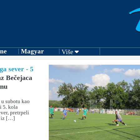
ne
Magyar
Više
ga sever - 5
z Bečejaca
onu
 u subotu kao
 5. kola
ver, pretrpeli
 iz […]