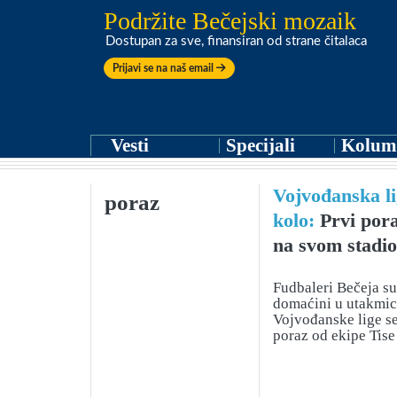
Podržite Bečejski mozaik
Dostupan za sve, finansiran od strane čitalaca
Prijavi se na naš email
Vesti
Specijali
Kolum
Vojvođanska li
poraz
kolo:
Prvi pora
na svom stadi
Fudbaleri Bečeja su
domaćini u utakmici
Vojvođanske lige se
poraz od ekipe Tise