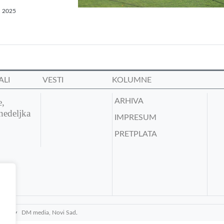
, 2025
ALI
VESTI
KOLUMNE
e,
ARHIVA
nedeljka
IMPRESUM
PRETPLATA
media by
DM media, Novi Sad
.