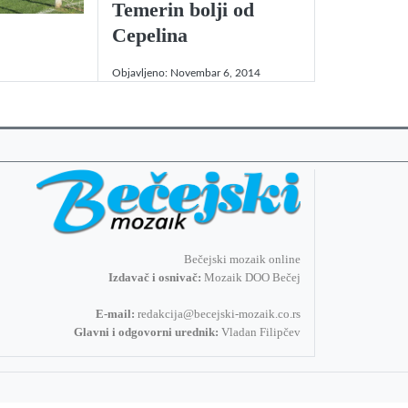
Temerin bolji od
Cepelina
Objavljeno:
Novembar 6, 2014
Bečejski mozaik online
Izdavač i osnivač:
Mozaik DOO Bečej
E-mail:
redakcija@becejski-mozaik.co.rs
Glavni i odgovorni urednik:
Vladan Filipčev