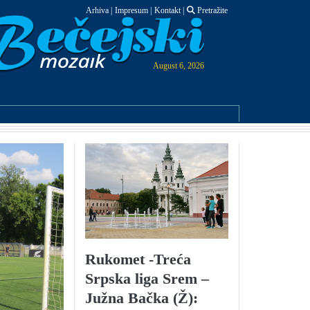
Arhiva
|
Impresum
|
Kontakt
|
Pretražite
August 6, 2026
Rukomet -Treća
Srpska liga Srem –
Južna Bačka (Ž):