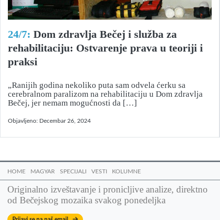
24/7:
Dom zdravlja Bečej i služba za
rehabilitaciju: Ostvarenje prava u teoriji i
praksi
„Ranijih godina nekoliko puta sam odvela ćerku sa
cerebralnom paralizom na rehabilitaciju u Dom zdravlja
Bečej, jer nemam mogućnosti da […]
Objavljeno:
Decembar 26, 2024
HOME
MAGYAR
SPECIJALI
VESTI
KOLUMNE
Originalno izveštavanje i pronicljive analize, direktno
od Bečejskog mozaika svakog ponedeljka
Prijavi se na naš email