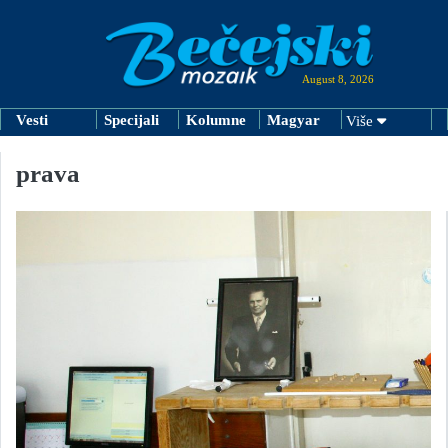
August 8, 2026
Vesti
Specijali
Kolumne
Magyar
Više
prava