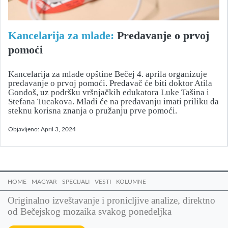
Kancelarija za mlade:
Predavanje o prvoj
pomoći
Kancelarija za mlade opštine Bečej 4. aprila organizuje
predavanje o prvoj pomoći. Predavač će biti doktor Atila
Gondoš, uz podršku vršnjačkih edukatora Luke Tašina i
Stefana Tucakova. Mladi će na predavanju imati priliku da
steknu korisna znanja o pružanju prve pomoći.
Objavljeno:
April 3, 2024
HOME
MAGYAR
SPECIJALI
VESTI
KOLUMNE
Originalno izveštavanje i pronicljive analize, direktno
od Bečejskog mozaika svakog ponedeljka