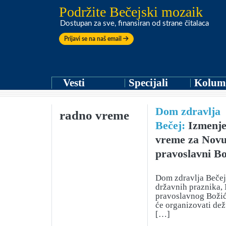
Podržite Bečejski mozaik
Dostupan za sve, finansiran od strane čitalaca
Prijavi se na naš email
Vesti
Specijali
Kolum
Dom zdravlja
radno vreme
Bečej:
Izmenje
vreme za Novu
pravoslavni Bo
Dom zdravlja Bečej
državnih praznika,
pravoslavnog Božića
će organizovati dež
[…]