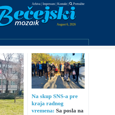
Arhiva
|
Impresum
|
Kontakt
|
Pretražite
August 6, 2026
Na skup SNS-a pre
kraja radnog
vremena:
Sa posla na