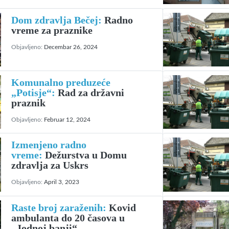
Dom zdravlja Bečej:
Radno
vreme za praznike
Objavljeno:
Decembar 26, 2024
Komunalno preduzeće
„Potisje“:
Rad za državni
praznik
Objavljeno:
Februar 12, 2024
Izmenjeno radno
vreme:
Dežurstva u Domu
zdravlja za Uskrs
Objavljeno:
April 3, 2023
Raste broj zaraženih:
Ko­vid
ambulanta do 20 časova u
„Jodnoj banji“