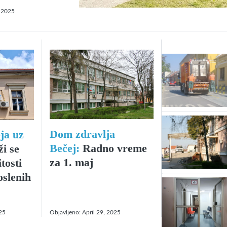
 2025
Dom zdravlja
ja uz
Bečej:
Radno vreme
i se
za 1. maj
tosti
oslenih
25
Objavljeno:
April 29, 2025