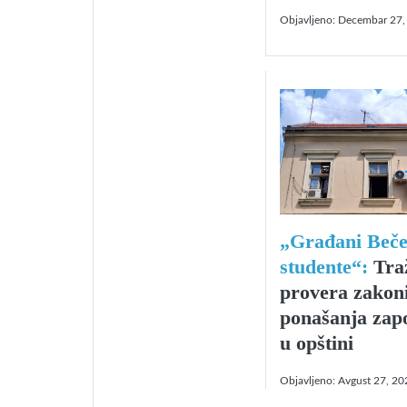
Objavljeno:
Decembar 27,
„Građani Beče
studente“:
Traž
provera zakoni
ponašanja zap
u opštini
Objavljeno:
Avgust 27, 20