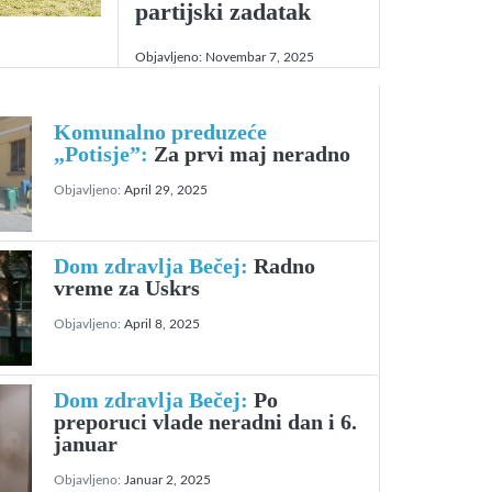
partijski zadatak
Objavljeno:
Novembar 7, 2025
Komunalno preduzeće
„Potisje”:
Za prvi maj neradno
Objavljeno:
April 29, 2025
Dom zdravlja Bečej:
Radno
vreme za Uskrs
Objavljeno:
April 8, 2025
Dom zdravlja Bečej:
Po
preporuci vlade neradni dan i 6.
januar
Objavljeno:
Januar 2, 2025