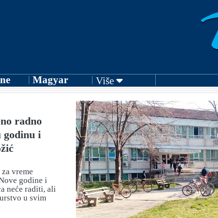
ne
Magyar
Više
no radno
 godinu i
žić
 za vreme
 Nove godine i
 neće raditi, ali
urstvo u svim