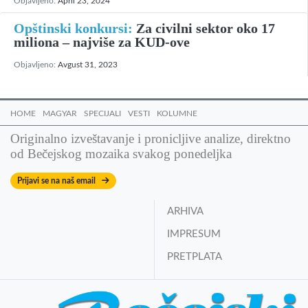
Objavljeno:
April 23, 2024
Opštinski konkursi:
Za civilni sektor oko 17
miliona – najviše za KUD-ove
Objavljeno:
Avgust 31, 2023
HOME
MAGYAR
SPECIJALI
VESTI
KOLUMNE
Originalno izveštavanje i pronicljive analize, direktno
od Bečejskog mozaika svakog ponedeljka
Prijavi se na naš email
ARHIVA
IMPRESUM
PRETPLATA