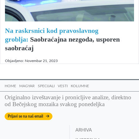
Na raskrsnici kod pravoslavnog
groblja:
Saobraćajna nezgoda, usporen
saobraćaj
Objavljeno:
Novembar 21, 2023
HOME
MAGYAR
SPECIJALI
VESTI
KOLUMNE
Originalno izveštavanje i pronicljive analize, direktno
od Bečejskog mozaika svakog ponedeljka
Prijavi se na naš email
ARHIVA