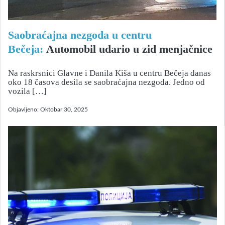
Saobraćajna nezgoda u centru
Bečeja:
Automobil udario u zid menjačnice
Na raskrsnici Glavne i Danila Kiša u centru Bečeja danas
oko 18 časova desila se saobraćajna nezgoda. Jedno od
vozila […]
Objavljeno:
Oktobar 30, 2025