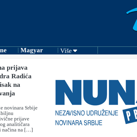
ne
Magyar
Više
a prijava
ndra Radića
tisak na
vanja
e novinara Srbije
biljnu
ivične prijave
og analitičara
i načina na […]