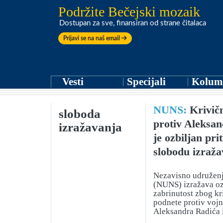
Podržite Bečejski mozaik
Dostupan za sve, finansiran od strane čitalaca
Prijavi se na naš email
Vesti
Specijali
Kolum
NUNS:
Krivičn
sloboda
protiv Aleksa
izražavanja
je ozbiljan pri
slobodu izraža
Nezavisno udruženj
(NUNS) izražava oz
zabrinutost zbog kr
podnete protiv vojn
Aleksandra Radića 