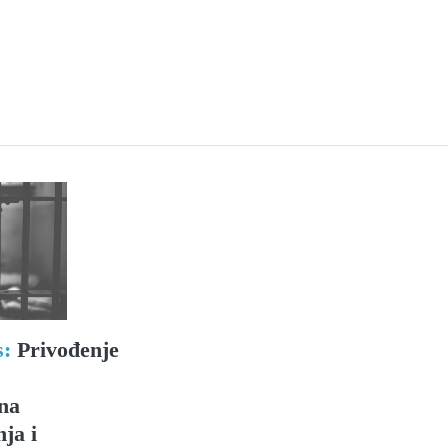
s:
Privođenje
na
ja i