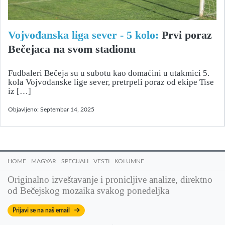
Vojvođanska liga sever - 5 kolo:
Prvi poraz
Bečejaca na svom stadionu
Fudbaleri Bečeja su u subotu kao domaćini u utakmici 5.
kola Vojvođanske lige sever, pretrpeli poraz od ekipe Tise
iz […]
Objavljeno:
Septembar 14, 2025
HOME
MAGYAR
SPECIJALI
VESTI
KOLUMNE
Originalno izveštavanje i pronicljive analize, direktno
od Bečejskog mozaika svakog ponedeljka
Prijavi se na naš email