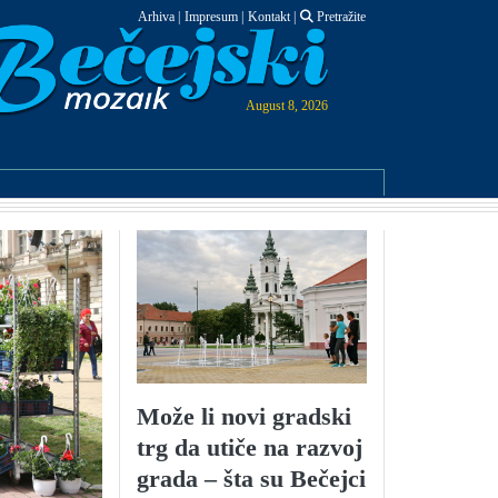
Arhiva
|
Impresum
|
Kontakt
|
Pretražite
August 8, 2026
Može li novi gradski
trg da utiče na razvoj
grada – šta su Bečejci