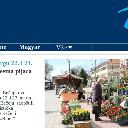
ne
Magyar
Više
gu 22. i 23.
etna pijaca
 u Bečeju ove
 22. i 23. marta
Bečeju, saopštili
istička
e Bečej i
„Biber“.