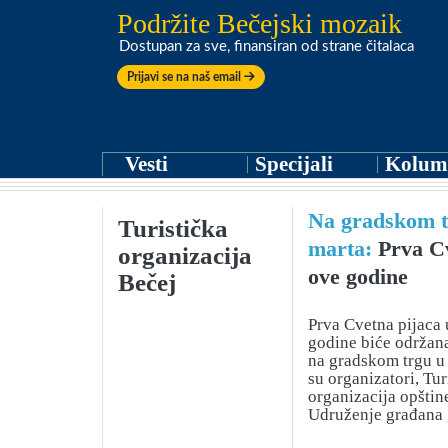
Podržite Bečejski mozaik
Dostupan za sve, finansiran od strane čitalaca
Prijavi se na naš email
Vesti
Specijali
Kolum
Na gradskom tr
Turistička
marta:
Prva Cv
organizacija
ove godine
Bečej
Prva Cvetna pijaca
godine biće održana
na gradskom trgu u 
su organizatori, Tur
organizacija opštin
Udruženje građana 