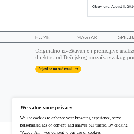
Objavljeno:
Avgust 8, 201
HOME
MAGYAR
SPECIJ
Originalno izveštavanje i pronicljive analiz
direktno od Bečejskog mozaika svakog po
Prijavi se na naš email
We value your privacy
© 2022 Bečejski mozaik. All rights reserved. | Theme: dm
We use cookies to enhance your browsing experience, serve
personalised ads or content, and analyse our traffic. By clicking
"Accept All", you consent to our use of cookies.