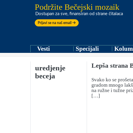
Podržite Bečejski mozaik
Dostupan za sve, finansiran od strane čitalaca
Prijavi se na naš email
Vesti
Specijali
Kolum
Lepša strana 
uredjenje
beceja
Svako ko se prošeta
gradom mnogo lakše
na ružne i tužne pr
[…]