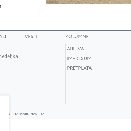
4
ALI
VESTI
KOLUMNE
e,
ARHIVA
nedeljka
IMPRESUM
PRETPLATA
media by
DM media, Novi Sad
.