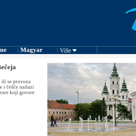
ne
Magyar
Više
Bečeja
 ili se provoza
 i češće nailazi
izore koji govore