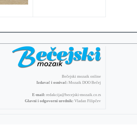
Bečejski mozaik online
Izdavač i osnivač:
Mozaik DOO Bečej
E-mail:
redakcija@becejski-mozaik.co.rs
Glavni i odgovorni urednik:
Vladan Filipčev