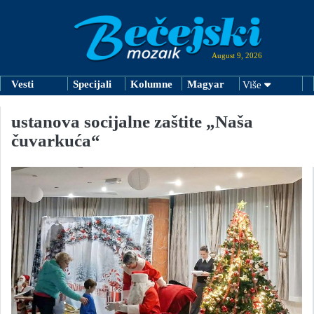
August 9, 2026
Vesti
Specijali
Kolumne
Magyar
Više
ustanova socijalne zaštite „Naša
čuvarkuća“