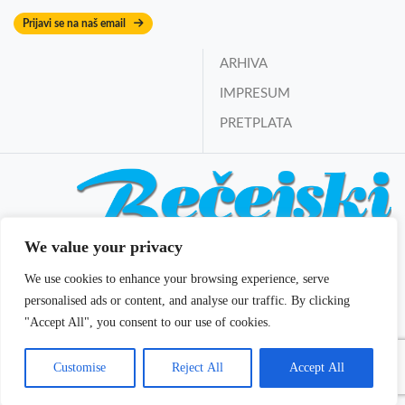
Prijavi se na naš email
ARHIVA
IMPRESUM
PRETPLATA
We value your privacy
Bečejski mozaik online
We use cookies to enhance your browsing experience, serve
Izdavač i osnivač:
Mozaik DOO Bečej
personalised ads or content, and analyse our traffic. By clicking
E-mail:
redakcija@becejski-mozaik.co.rs
"Accept All", you consent to our use of cookies.
Glavni i odgovorni urednik:
Vladan Filipčev
Customise
Reject All
Accept All
© 2022 Bečejski mozaik. All rights reserved. | Theme: dmmedia by
DM
media, Novi Sad
.