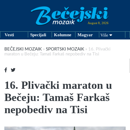
August 8, 2026
Vesti
Specijali
Kolumne
Magyar
Više
BEČEJSKI MOZAIK
»
SPORTSKI MOZAIK
»
16. Plivački
maraton u Bečeju: Tamaš Farkaš nepobediv na Tisi
16. Plivački maraton u
Bečeju: Tamaš Farkaš
nepobediv na Tisi