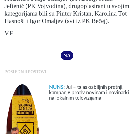
Jeftenić (PK Vojvodina), drugoplasirani u svojim
kategorijama bili su Pinter Kristan, Karolina Tot
Hasnoši i Igor Omaljev (svi iz PK Bečej).
V.F.
NA
POSLEDNJI POSTOVI
NUNS:
Jul – talas ozbiljnih pretnji,
kampanje protiv novinara i novinarki
na lokalnim televizijama