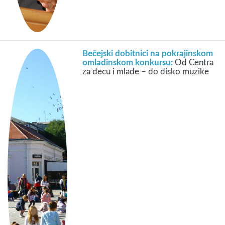
Bečejski dobitnici na pokrajinskom
omladinskom konkursu:
Od Centra
za decu i mlade – do disko muzike