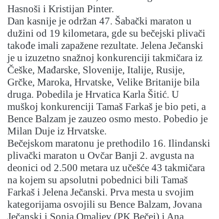
Hasnoši i Kristijan Pinter.
Dan kasnije je održan 47. Šabački maraton u
dužini od 19 kilometara, gde su bečejski plivači
takođe imali zapažene rezultate. Jelena Ječanski
je u izuzetno snažnoj konkurenciji takmičara iz
Češke, Mađarske, Slovenije, Italije, Rusije,
Grčke, Maroka, Hrvatske, Velike Britanije bila
druga. Pobedila je Hrvatica Karla Šitić. U
muškoj konkurenciji Tamaš Farkaš je bio peti, a
Bence Balzam je zauzeo osmo mesto. Pobedio je
Milan Duje iz Hrvatske.
Bečejskom maratonu je prethodilo 16. Ilindanski
plivački maraton u Ovčar Banji 2. avgusta na
deonici od 2.500 metara uz učešće 43 takmičara
na kojem su apsolutni pobednici bili Tamaš
Farkaš i Jelena Ječanski. Prva mesta u svojim
kategorijama osvojili su Bence Balzam, Jovana
Ječanski i Sonja Omaljev (PK Bečej) i Ana