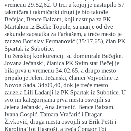
vremenu 29:52,62. U trci u kojoj je nastupilo 57
takmičara i takmičarki drugi je bio takođe
Bečejac, Bence Balzam, koji nastupa za PK
Martahon iz Bačke Topole, sa manje od dve
sekunde zaostatka za Farkašem, a treće mesto je
zauzeo Borislav Fermanović (35:17,65), član PK
Spartak iz Subotice.
I u ženskoj konkurenciji su dominirale Bečejke.
Jovana Ječanski, članica PK Svim star Bečej je
bila prva u vremenu 34:02,65, a drugo mesto
pripalo je Jeleni Ječanski, članici Vojvodine iz
Novog Sada, 34:09,40, dok je treće mesto
zauzela Lili Ladanji iz PK Spartak iz Subotice. U
svojim kategorijama prva mesta osvojili su
Jelena Ječanski, Ana Jeftenić, Bence Balzam,
Ivana Gospić, Tamara Vračarić i Dragan
Živković, druga mesta osvojili su Erik Pešti i
Karolina Tot Hasnoši, a treća Čongor Tot