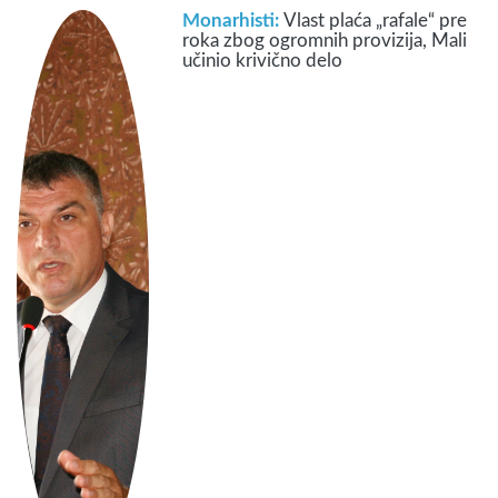
Monarhisti:
Vlast plaća „rafale“ pre
roka zbog ogromnih provizija, Mali
učinio krivično delo