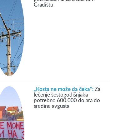
Gradištu
„Kosta ne može da čeka“:
Za
lečenje šestogodišnjaka
potrebno 600.000 dolara do
sredine avgusta