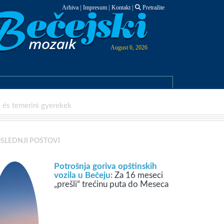
Arhiva
|
Impresum
|
Kontakt
|
Pretražite
August 6, 2026
 és temerini gyerekek
SLEDNJI POSTOVI
Potrošnja goriva opštinskih
vozila u Bečeju:
Za 16 meseci
„prešli“ trećinu puta do Meseca