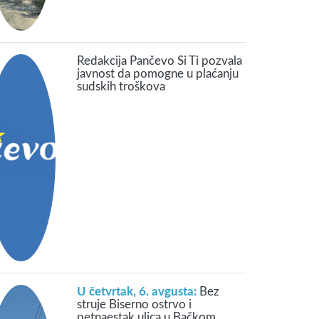
Redakcija Pančevo Si Ti pozvala
javnost da pomogne u plaćanju
sudskih troškova
U četvrtak, 6. avgusta:
Bez
struje Biserno ostrvo i
petnaestak ulica u Bačkom