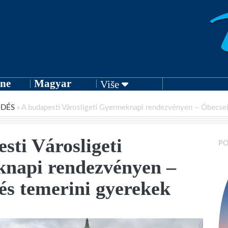
ne
Magyar
Više
ŐDÉS
»
A budapesti Városligeti Gyermeknapi rendezvényen – Óbecsei
sti Városligeti
PO
napi rendezvényen –
és temerini gyerekek