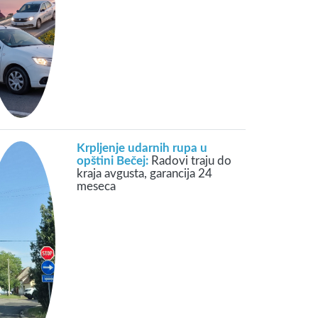
Krpljenje udarnih rupa u
opštini Bečej:
Radovi traju do
kraja avgusta, garancija 24
meseca