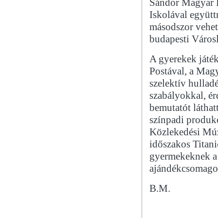
Sándor Magyar K
Iskolával együt
másodszor vehett
budapesti Város
A gyerekek játé
Postával, a Mag
szelektív hullad
szabályokkal, ér
bemutatót láthat
színpadi produkc
Közlekedési Múze
időszakos Titani
gyermekeknek a
ajándékcsomagot 
B.M.