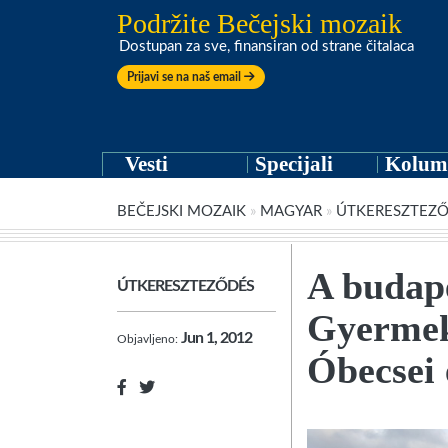
Podržite Bečejski mozaik
Dostupan za sve, finansiran od strane čitalaca
Prijavi se na naš email
Vesti
Specijali
Kolum
BEČEJSKI MOZAIK
»
MAGYAR
»
ÚTKERESZTEZ
A budape
ÚTKERESZTEZŐDÉS
Gyermek
Jun 1, 2012
Objavljeno:
Óbecsei 