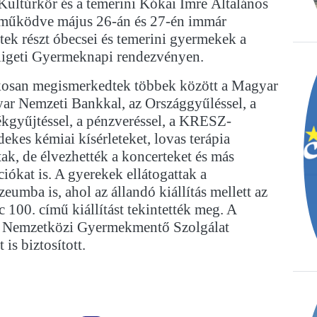
ultúrkör és a temerini Kókai Imre Általános
tműködve május 26-án és 27-én immár
ek részt óbecsei és temerini gyermekek a
ligeti Gyermeknapi rendezvényen.
kosan megismerkedtek többek között a Magyar
yar Nemzeti Bankkal, az Országgyűléssel, a
ékgyűjtéssel, a pénzveréssel, a KRESZ-
dekes kémiai kísérleteket, lovas terápia
tak, de élvezhették a koncerteket és más
iókat is. A gyerekek ellátogattak a
umba is, ahol az állandó kiállítás mellett az
c 100. című kiállítást tekintették meg. A
 Nemzetközi Gyermekmentő Szolgálat
is biztosított.