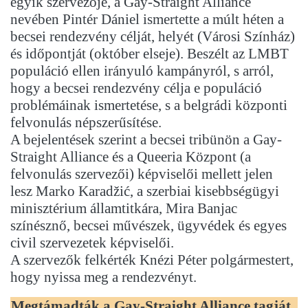
egyik szervezője, a Gay-Straight Alliance
nevében Pintér Dániel ismertette a múlt héten a
becsei rendezvény célját, helyét (Városi Színház)
és időpontját (október elseje). Beszélt az LMBT
populáció ellen irányuló kampányról, s arról,
hogy a becsei rendezvény célja e populáció
problémáinak ismertetése, s a belgrádi központi
felvonulás népszerűsítése.
A bejelentések szerint a becsei tribünön a Gay-
Straight Alliance és a Queeria Központ (a
felvonulás szervezői) képviselői mellett jelen
lesz Marko Karadžić, a szerbiai kisebbségügyi
minisztérium államtitkára, Mira Banjac
színésznő, becsei művészek, ügyvédek és egyes
civil szervezetek képviselői.
A szervezők felkérték Knézi Péter polgármestert,
hogy nyissa meg a rendezvényt.
Megtámadták a Gay-Straight Alliance tagját