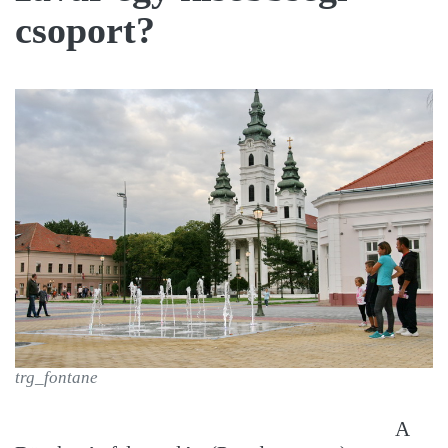
csoport?
trg_fontane
A