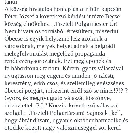
tanúi.
A község hivatalos honlapján a tribün kapcsán
Péter József a következő kérdést intézte Becse
község elnökéhez: „Tisztelt Polgármester Úr!
Nem hivatalos forrásból értesültem, miszerint
Óbecse is egyik helyszíne lesz azoknak a
városoknak, melyek helyet adnak a belgrádi
melegfelvonulást megelőző propaganda
rendezvénysorozatnak. Ezt meglepőnek és
felháborítónak tartom. Kérem, gyors válaszával
nyugtasson meg engem és minden jó ízlésű,
keresztény, erkölcsös, és szellemileg egészséges
óbecsei polgárt, miszerint erről szó se nincs!?!?!?
Gyors, és megnyugtató válaszát köszönve,
üdvözlettel: P.J.“ Knézi a következő válasszal
szolgált: „Tisztelt Polgártársam! Sajnos ki kell,
hogy ábrándítsam, ugyanis október harmadika és
ötödike között nagy valószínűséggel sor kerül