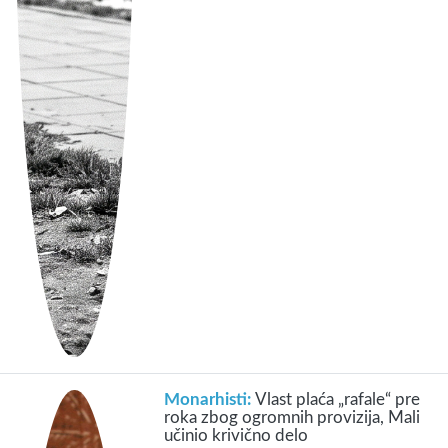
Monarhisti:
Vlast plaća „rafale“ pre
roka zbog ogromnih provizija, Mali
učinio krivično delo