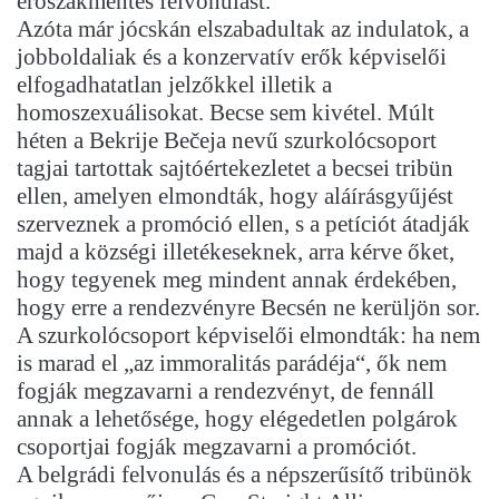
erőszakmentes felvonulást.
Azóta már jócskán elszabadultak az indulatok, a
jobboldaliak és a konzervatív erők képviselői
elfogadhatatlan jelzőkkel illetik a
homoszexuálisokat. Becse sem kivétel. Múlt
héten a Bekrije Bečeja nevű szurkolócsoport
tagjai tartottak sajtóértekezletet a becsei tribün
ellen, amelyen elmondták, hogy aláírásgyűjést
szerveznek a promóció ellen, s a petíciót átadják
majd a községi illetékeseknek, arra kérve őket,
hogy tegyenek meg mindent annak érdekében,
hogy erre a rendezvényre Becsén ne kerüljön sor.
A szurkolócsoport képviselői elmondták: ha nem
is marad el „az immoralitás parádéja“, ők nem
fogják megzavarni a rendezvényt, de fennáll
annak a lehetősége, hogy elégedetlen polgárok
csoportjai fogják megzavarni a promóciót.
A belgrádi felvonulás és a népszerűsítő tribünök