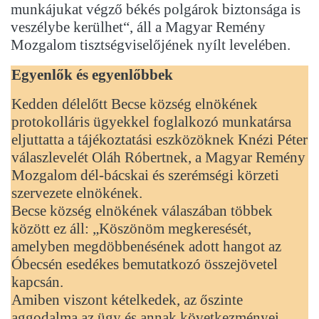
munkájukat végző békés polgárok biztonsága is
veszélybe kerülhet“, áll a Magyar Remény
Mozgalom tisztségviselőjének nyílt levelében.
Egyenlők és egyenlőbbek
Kedden délelőtt Becse község elnökének
protokolláris ügyekkel foglalkozó munkatársa
eljuttatta a tájékoztatási eszközöknek Knézi Péter
válaszlevelét Oláh Róbertnek, a Magyar Remény
Mozgalom dél-bácskai és szerémségi körzeti
szervezete elnökének.
Becse község elnökének válaszában többek
között ez áll: „Köszönöm megkeresését,
amelyben megdöbbenésének adott hangot az
Óbecsén esedékes bemutatkozó összejövetel
kapcsán.
Amiben viszont kételkedek, az őszinte
aggodalma az ügy és annak következményei