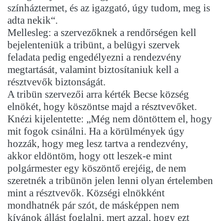
színháztermet, és az igazgató, úgy tudom, meg is
adta nekik“.
Mellesleg: a szervezőknek a rendőrségen kell
bejelenteniük a tribünt, a belügyi szervek
feladata pedig engedélyezni a rendezvény
megtartását, valamint biztosítaniuk kell a
résztvevők biztonságát.
A tribün szervezői arra kérték Becse község
elnökét, hogy köszöntse majd a résztvevőket.
Knézi kijelentette: „Még nem döntöttem el, hogy
mit fogok csinálni. Ha a körülmények úgy
hozzák, hogy meg lesz tartva a rendezvény,
akkor eldöntöm, hogy ott leszek-e mint
polgármester egy köszöntő erejéig, de nem
szeretnék a tribünön jelen lenni olyan értelemben
mint a résztvevők. Községi elnökként
mondhatnék pár szót, de másképpen nem
kívánok állást foglalni, mert azzal, hogy ezt