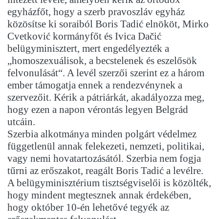
egyházfőt, hogy a szerb pravoszláv egyház
közösítse ki soraiból Boris Tadić elnököt, Mirko
Cvetković kormányfőt és Ivica Dačić
belügyminisztert, mert engedélyezték a
„homoszexuálisok, a becstelenek és eszelősök
felvonulását“. A levél szerzői szerint ez a három
ember támogatja ennek a rendezvénynek a
szervezőit. Kérik a pátriárkát, akadályozza meg,
hogy ezen a napon vérontás legyen Belgrád
utcáin.
Szerbia alkotmánya minden polgárt védelmez
függetlenül annak felekezeti, nemzeti, politikai,
vagy nemi hovatartozásától. Szerbia nem fogja
tűrni az erőszakot, reagált Boris Tadić a levélre.
A belügyminisztérium tisztségviselői is közölték,
hogy mindent megtesznek annak érdekében,
hogy október 10-én lehetővé tegyék az