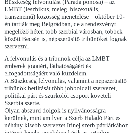
Büszkeség felvonulást (Parada ponosa) – az
LMBT (leszbikus, meleg, biszexuális,
transznemű) közösség menetelése – október 10-
én tartják meg Belgrádban, de a rendezvényt
megelőző héten több szerbiai városban, többek
között Becsén is, népszerűsítő tribünöket fognak
szervezni.
A felvonulás és a tribünök célja az LMBT
emberek jogaiért, láthatóságáért és
elfogadottságáért való küzdelem.
A Büszkeség felvonulás, valamint a népszerűsítő
tribünök betiltását több jobboldali szervezet,
politikai párt és szurkolói csoport követeli
Szerbia szerte.
Olyan abszurd dolgok is nyilvánosságra
kerülnek, mint amilyen a Szerb Haladó Párt és
néhány kisebb szervezet Irinej szerb pátriárkához
intézett levele, amelyben kérik az ortodox