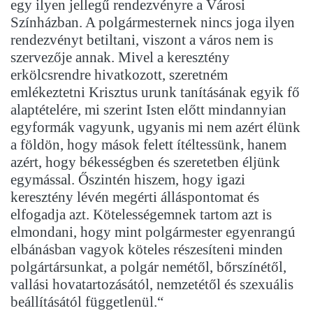
egy ilyen jellegű rendezvényre a Városi
Színházban. A polgármesternek nincs joga ilyen
rendezvényt betiltani, viszont a város nem is
szervezője annak. Mivel a keresztény
erkölcsrendre hivatkozott, szeretném
emlékeztetni Krisztus urunk tanításának egyik fő
alaptételére, mi szerint Isten előtt mindannyian
egyformák vagyunk, ugyanis mi nem azért élünk
a földön, hogy mások felett ítéltessünk, hanem
azért, hogy békességben és szeretetben éljünk
egymással. Őszintén hiszem, hogy igazi
keresztény lévén megérti álláspontomat és
elfogadja azt. Kötelességemnek tartom azt is
elmondani, hogy mint polgármester egyenrangú
elbánásban vagyok köteles részesíteni minden
polgártársunkat, a polgár nemétől, bőrszínétől,
vallási hovatartozásától, nemzetétől és szexuális
beállításától függetlenül.“