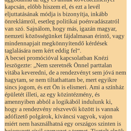
kapcsán, előbb hiszem el, és ezt a levél
eljuttatásának módja is bizonyítja, inkább
önreklámról, esetleg politikai poénvadászatról
van szó. Sajnálom, hogy más, igazán magyar,
nemzeti közösségünket fájdalmasan érintő, vagy
mindennapjait megkönnyítendő kérdések
taglalására nem kért eddig fel“.
A becsei promócióval kapcsolatban Knézi
leszögezte: „Nem szeretnék Önnel parttalan
vitába keveredni, de a rendezvényt sem jóvá nem
hagytam, se nem tiltathattam be, mert egyikre
sincs jogom, és ezt Ön is elismeri. Ami a színház
épületét illeti, az egy közintézmény, és
amennyiben abból a logikából indulunk ki,
hogy a rendezvény részvevői között is vannak
adófizető polgárok, kíváncsi vagyok, vajon
miért nem használhatná egy országos szinten is
bejegyzett civil szervezet a termet. Tisztelt elnök