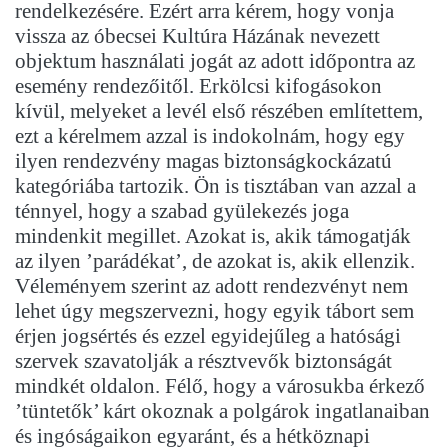
rendelkezésére. Ezért arra kérem, hogy vonja
vissza az óbecsei Kultúra Házának nevezett
objektum használati jogát az adott időpontra az
esemény rendezőitől. Erkölcsi kifogásokon
kívül, melyeket a levél első részében említettem,
ezt a kérelmem azzal is indokolnám, hogy egy
ilyen rendezvény magas biztonságkockázatú
kategóriába tartozik. Ön is tisztában van azzal a
ténnyel, hogy a szabad gyülekezés joga
mindenkit megillet. Azokat is, akik támogatják
az ilyen ’parádékat’, de azokat is, akik ellenzik.
Véleményem szerint az adott rendezvényt nem
lehet úgy megszervezni, hogy egyik tábort sem
érjen jogsértés és ezzel egyidejűleg a hatósági
szervek szavatolják a résztvevők biztonságát
mindkét oldalon. Félő, hogy a városukba érkező
’tüntetők’ kárt okoznak a polgárok ingatlanaiban
és ingóságaikon egyaránt, és a hétköznapi