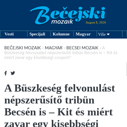
August 8, 2026
Vesti
Specijali
Kolumne
Magyar
Više
BEČEJSKI MOZAIK
»
MAGYAR
»
BECSEI MOZAIK
»
A
Büszkeség felvonulást népszerűsítő tribün Becsén is – Kit és
miért zavar egy kisebbségi csoport?
A Büszkeség felvonulást
népszerűsítő tribün
Becsén is – Kit és miért
zavar egy kisebbségi