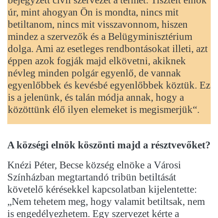
úr, mint ahogyan Ön is mondta, nincs mit
betiltanom, nincs mit visszavonnom, hiszen
mindez a szervezők és a Belügyminisztérium
dolga. Ami az esetleges rendbontásokat illeti, azt
éppen azok fogják majd elkövetni, akiknek
névleg minden polgár egyenlő, de vannak
egyenlőbbek és kevésbé egyenlőbbek köztük. Ez
is a jelenünk, és talán módja annak, hogy a
közöttünk élő ilyen elemeket is megismerjük“.
A községi elnök köszönti majd a résztvevőket?
Knézi Péter, Becse község elnöke a Városi
Színházban megtartandó tribün betiltását
követelő kérésekkel kapcsolatban kijelentette:
„Nem tehetem meg, hogy valamit betiltsak, nem
is engedélyezhetem. Egy szervezet kérte a