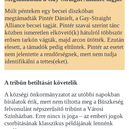
Múlt pénteken egy becsei diszkóban
megtámadták Pintér Dánielt, a Gay-Straight
Alliance becsei tagját. Pintér szavai szerint tánc
közben ismeretlen elkövető(k) hátulról többször
erősen tarkón vágták, majd arcon ütötték. Ezután
elesett, a támadók pedig eltűntek. Pintér az esetet
nem jelentette a rendőrségnek, mert nem tudja
identifikálni a tettes(eket).
A tribün betiltását követelik
A községi önkormányzatot az utóbbi napokban
bírálatok érik, mert nem tiltotta meg a Büszkeség
felvonulást népszerűsítő tribünt a Városi
Színházban. Erre nincs is joga – az emberi jogok
csorbításának klasszikus példájának lennénk