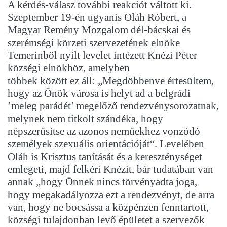
A kérdés-válasz további reakciót váltott ki.
Szeptember 19-én ugyanis Oláh Róbert, a
Magyar Remény Mozgalom dél-bácskai és
szerémségi körzeti szervezetének elnöke
Temerinből nyílt levelet intézett Knézi Péter
községi elnökhöz, amelyben
többek között ez áll: „Megdöbbenve értesültem,
hogy az Önök városa is helyt ad a belgrádi
’meleg parádét’ megelőző rendezvénysorozatnak,
melynek nem titkolt szándéka, hogy
népszerűsítse az azonos neműekhez vonzódó
személyek szexuális orientációját“. Levelében
Oláh is Krisztus tanítását és a kereszténységet
emlegeti, majd felkéri Knézit, bár tudatában van
annak „hogy Önnek nincs törvényadta joga,
hogy megakadályozza ezt a rendezvényt, de arra
van, hogy ne bocsássa a közpénzen fenntartott,
községi tulajdonban levő épületet a szervezők