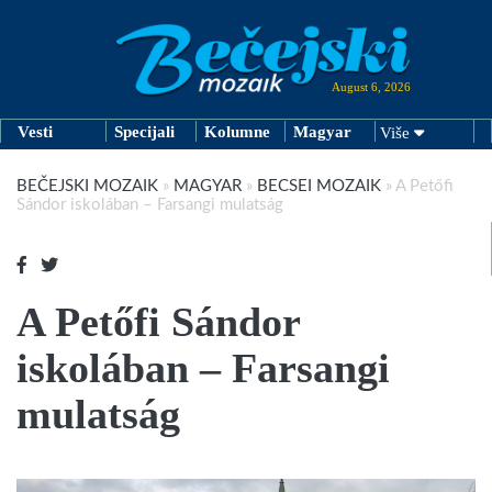
August 6, 2026
Vesti
Specijali
Kolumne
Magyar
Više
BEČEJSKI MOZAIK
»
MAGYAR
»
BECSEI MOZAIK
»
A Petőfi
Sándor iskolában – Farsangi mulatság
A Petőfi Sándor
iskolában – Farsangi
mulatság