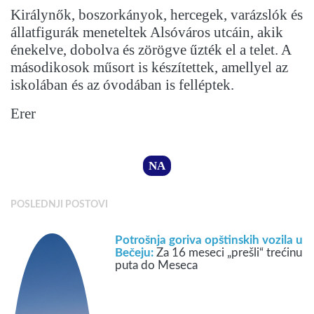
Királynők, boszorkányok, hercegek, varázslók és
állatfigurák meneteltek Alsóváros utcáin, akik
énekelve, dobolva és zörögve űzték el a telet. A
másodikosok műsort is készítettek, amellyel az
iskolában és az óvodában is felléptek.
Erer
NA
POSLEDNJI POSTOVI
Potrošnja goriva opštinskih vozila u
Bečeju:
Za 16 meseci „prešli“ trećinu
puta do Meseca