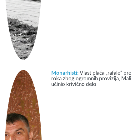
Monarhisti:
Vlast plaća „rafale“ pre
roka zbog ogromnih provizija, Mali
učinio krivično delo