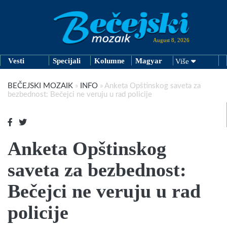
August 8, 2026
Vesti
Specijali
Kolumne
Magyar
Više
BEČEJSKI MOZAIK
»
INFO
»
Anketa Opštinskog saveta za
bezbednost: Bečejci ne veruju u rad policije
Anketa Opštinskog
saveta za bezbednost:
Bečejci ne veruju u rad
policije