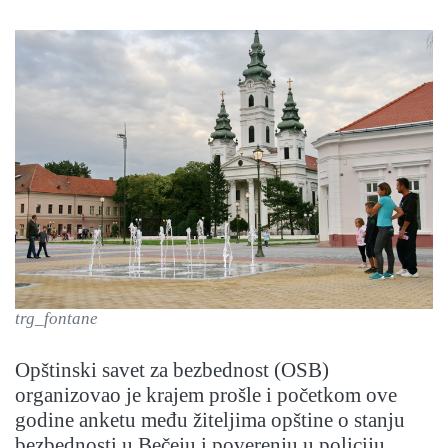
trg_fontane
Opštinski savet za bezbednost (OSB)
organizovao je krajem prošle i početkom ove
godine anketu među žiteljima opštine o stanju
bezbednosti u Bečeju i poverenju u policiju.