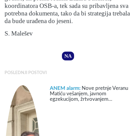
koordinatora OSB-a, tek sada su pribavljena sva
potrebna dokumenta, tako da bi strategija trebala
da bude urađena do jeseni.
S. Malešev
NA
POSLEDNJI POSTOVI
ANEM alarm:
Nove pretnje Veranu
Matiću vešanjem, javnom
egzekucijom, žrtvovanjem…