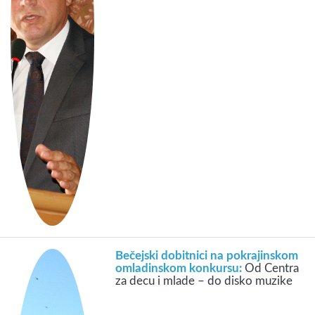
Bečejski dobitnici na pokrajinskom
omladinskom konkursu:
Od Centra
za decu i mlade – do disko muzike