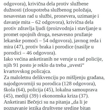
odgovora), krivična dela protiv službene
dužnosti (zloupotreba službenog položaja,
nesavestan rad u službi, pronevera, uzimanje i
davanje mita – 62 odgovora), krivična dela
protiv zdravlja ljudi (proizvodnja i stavljanje u
promet opojnih droga, nesavesno pružanje
lekarske pomoći – 54 odgovora), javnog reda i
mira (47), protiv braka i porodice (nasilje u
porodici – 46 odgovora).
Iako većina anketiranih ne veruje u rad policije,
njih 91 posto je reklo da treba „uvesti“
kvartovskog policajca.
Za maloletnu delikvenciju po mišljenju građana,
najodgovorniji su porodica (128 odgovora),
škola (64), policija (45), lokalna samouprava
(45), mediji (39) i ekonomska kriza (37).
Anketirani Bečejci su na pitanja „da li je
poznavanje jezika društvene sredine bitan