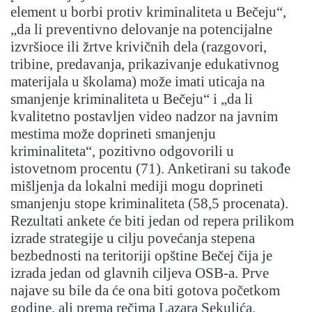
element u borbi protiv kriminaliteta u Bečeju“,
„da li preventivno delovanje na potencijalne
izvršioce ili žrtve krivičnih dela (razgovori,
tribine, predavanja, prikazivanje edukativnog
materijala u školama) može imati uticaja na
smanjenje kriminaliteta u Bečeju“ i „da li
kvalitetno postavljen video nadzor na javnim
mestima može doprineti smanjenju
kriminaliteta“, pozitivno odgovorili u
istovetnom procentu (71). Anketirani su takođe
mišljenja da lokalni mediji mogu doprineti
smanjenju stope kriminaliteta (58,5 procenata).
Rezultati ankete će biti jedan od repera prilikom
izrade strategije u cilju povećanja stepena
bezbednosti na teritoriji opštine Bečej čija je
izrada jedan od glavnih ciljeva OSB-a. Prve
najave su bile da će ona biti gotova početkom
godine, ali prema rečima Lazara Sekulića,