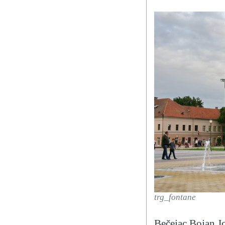
trg_fontane
Bečejac Bojan J