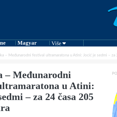
ne
Magyar
Više
aka – Međunarodni festival ultramaratona u Atini: Jocić je sedmi – z
ka – Međunarodni
PO
 ultramaratona u Atini:
 sedmi – za 24 časa 205
ara