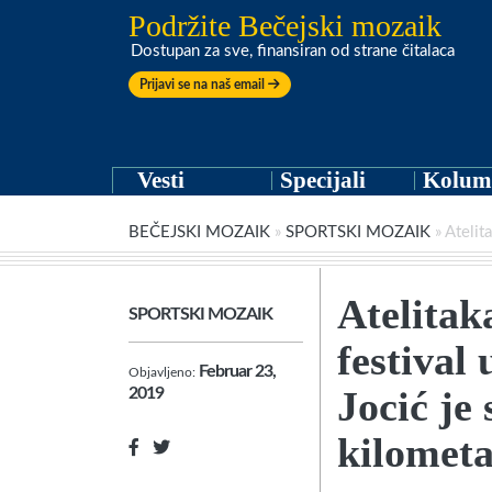
Podržite Bečejski mozaik
Dostupan za sve, finansiran od strane čitalaca
Prijavi se na naš email
Vesti
Specijali
Kolum
BEČEJSKI MOZAIK
»
SPORTSKI MOZAIK
»
Atelit
Atelita
SPORTSKI MOZAIK
festival
Februar 23,
Objavljeno:
Jocić je
2019
kilomet