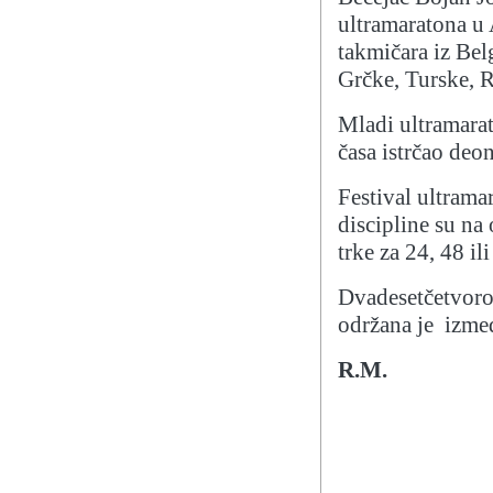
ultramaratona u 
takmičara iz Belg
Grčke, Turske, 
Mladi ultramarato
časa istrčao deo
Festival ultramar
discipline su na
trke za 24, 48 il
Dvadesetčetvoroč
održana je izmeđ
R.M.