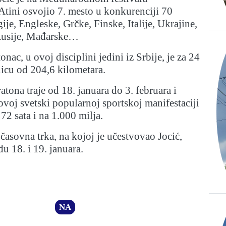
Atini osvojio 7. mesto u konkurenciji 70
ije, Engleske, Grčke, Finske, Italije, Ukrajine,
Rusije, Mađarske…
nac, u ovoj disciplini jedini iz Srbije, je za 24
nicu od 204,6 kilometara.
atona traje od 18. januara do 3. februara i
 ovoj svetski popularnoj sportskoj manifestaciji
i 72 sata i na 1.000 milja.
asovna trka, na kojoj je učestvovao Jocić,
u 18. i 19. januara.
NA