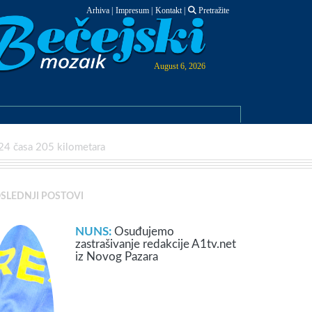
Arhiva
|
Impresum
|
Kontakt
|
Pretražite
August 6, 2026
a 24 časa 205 kilometara
SLEDNJI POSTOVI
NUNS:
Osuđujemo
zastrašivanje redakcije A1tv.net
iz Novog Pazara