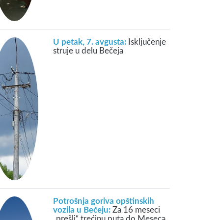
U petak, 7. avgusta:
Isključenje
struje u delu Bečeja
Potrošnja goriva opštinskih
vozila u Bečeju:
Za 16 meseci
„prešli“ trećinu puta do Meseca