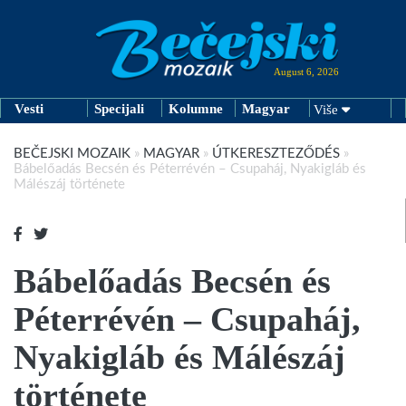
August 6, 2026
Vesti
Specijali
Kolumne
Magyar
Više
BEČEJSKI MOZAIK
»
MAGYAR
»
ÚTKERESZTEZŐDÉS
»
Bábelőadás Becsén és Péterrévén – Csupaháj, Nyakigláb és
Málészáj története
Bábelőadás Becsén és
Péterrévén – Csupaháj,
Nyakigláb és Málészáj
története