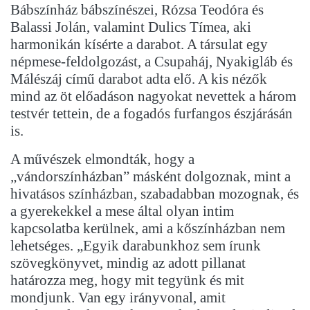
Bábszínház bábszínészei, Rózsa Teodóra és
Balassi Jolán, valamint Dulics Tímea, aki
harmonikán kísérte a darabot. A társulat egy
népmese-feldolgozást, a Csupaháj, Nyakigláb és
Málészáj című darabot adta elő. A kis nézők
mind az öt előadáson nagyokat nevettek a három
testvér tettein, de a fogadós furfangos észjárásán
is.
A művészek elmondták, hogy a
„vándorszínházban” másként dolgoznak, mint a
hivatásos színházban, szabadabban mozognak, és
a gyerekekkel a mese által olyan intim
kapcsolatba kerülnek, ami a kőszínházban nem
lehetséges. „Egyik darabunkhoz sem írunk
szövegkönyvet, mindig az adott pillanat
határozza meg, hogy mit tegyünk és mit
mondjunk. Van egy irányvonal, amit