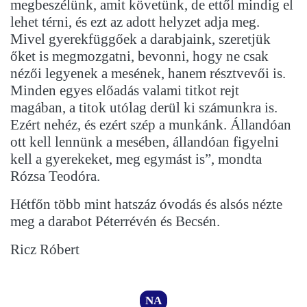
megbeszélünk, amit követünk, de ettől mindig el
lehet térni, és ezt az adott helyzet adja meg.
Mivel gyerekfüggőek a darabjaink, szeretjük
őket is megmozgatni, bevonni, hogy ne csak
nézői legyenek a mesének, hanem résztvevői is.
Minden egyes előadás valami titkot rejt
magában, a titok utólag derül ki számunkra is.
Ezért nehéz, és ezért szép a munkánk. Állandóan
ott kell lennünk a mesében, állandóan figyelni
kell a gyerekeket, meg egymást is”, mondta
Rózsa Teodóra.
Hétfőn több mint hatszáz óvodás és alsós nézte
meg a darabot Péterrévén és Becsén.
Ricz Róbert
NA