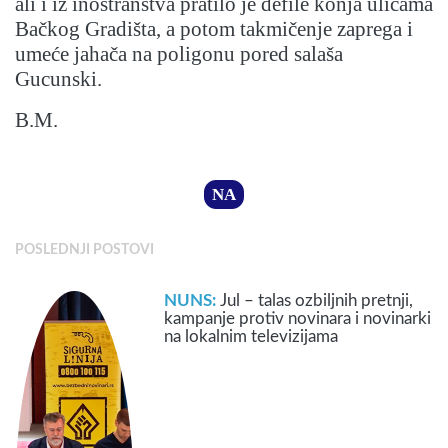
ali i iz inostranstva pratilo je defile konja ulicama
Bačkog Gradišta, a potom takmičenje zaprega i
umeće jahača na poligonu pored salaša
Gucunski.
B.M.
NA
POSLEDNJI POSTOVI
NUNS:
Jul – talas ozbiljnih pretnji,
kampanje protiv novinara i novinarki
na lokalnim televizijama