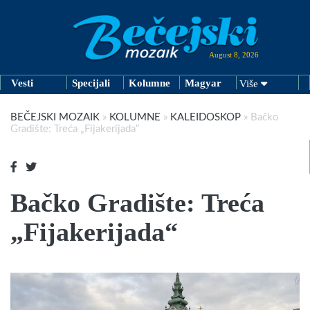
August 8, 2026
Vesti
Specijali
Kolumne
Magyar
Više
BEČEJSKI MOZAIK
»
KOLUMNE
»
KALEIDOSKOP
»
Bačko
Gradište: Treća „Fijakerijada“
Bačko Gradište: Treća
„Fijakerijada“