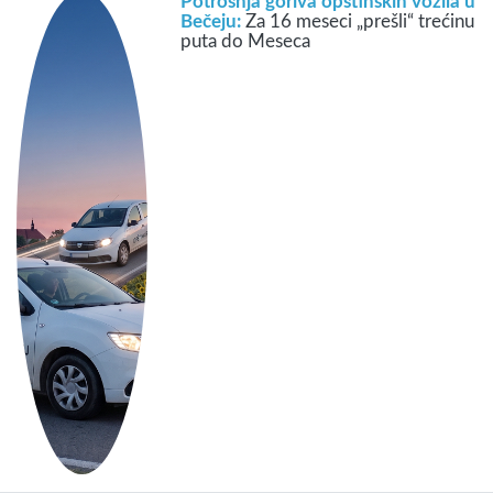
Potrošnja goriva opštinskih vozila u
Bečeju:
Za 16 meseci „prešli“ trećinu
puta do Meseca