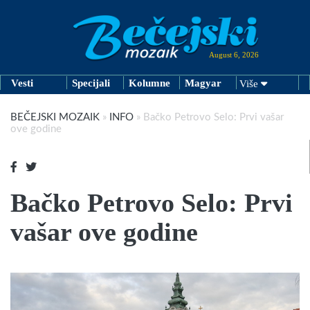
August 6, 2026
Vesti
Specijali
Kolumne
Magyar
Više
BEČEJSKI MOZAIK
»
INFO
»
Bačko Petrovo Selo: Prvi vašar
ove godine
Bačko Petrovo Selo: Prvi
vašar ove godine