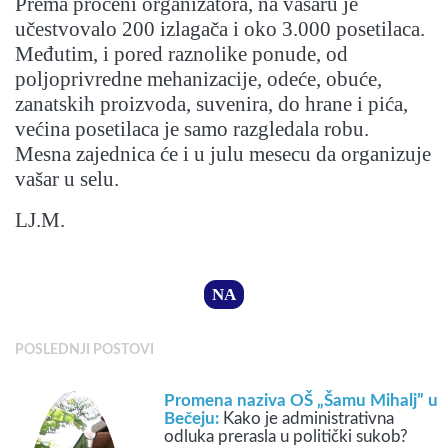
Prema proceni organizatora, na vašaru je
učestvovalo 200 izlagača i oko 3.000 posetilaca.
Međutim, i pored raznolike ponude, od
poljoprivredne mehanizacije, odeće, obuće,
zanatskih proizvoda, suvenira, do hrane i pića,
većina posetilaca je samo razgledala robu.
Mesna zajednica će i u julu mesecu da organizuje
vašar u selu.
LJ.M.
NA
POSLEDNJI POSTOVI
Promena naziva OŠ „Šamu Mihalj” u
Bečeju:
Kako je administrativna
odluka prerasla u politički sukob?