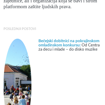
zajednice, ali i organizacija koja se bavi i širom
platformom zaštite ljudskih prava.
POSLEDNJI POSTOVI
Bečejski dobitnici na pokrajinskom
omladinskom konkursu:
Od Centra
za decu i mlade – do disko muzike