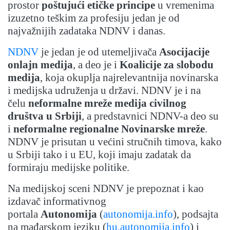
prostor
poštujući etičke principe
u vremenima
izuzetno teškim za profesiju jedan je od
najvažnijih zadataka NDNV i danas.
NDNV
je jedan je od utemeljivača
Asocijacije
onlajn medija
, a deo je i
Koalicije za slobodu
medija
, koja okuplja najrelevantnija novinarska
i medijska udruženja u državi. NDNV je i na
čelu
neformalne mreže medija civilnog
društva u Srbiji
, a predstavnici NDNV-a deo su
i
neformalne regionalne Novinarske mreže
.
NDNV je prisutan u većini stručnih timova, kako
u Srbiji tako i u EU, koji imaju zadatak da
formiraju medijske politike.
Na medijskoj sceni NDNV je prepoznat i kao
izdavač informativnog
portala
Autonomija
(
autonomija.info
), podsajta
na mađarskom jeziku (
hu.autonomija.info
) i