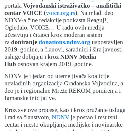
portala
Vojvođanski istraživačko – analitički
centar VOICE
(
voice.org.rs
). Najmlađi deo
NDNV-a čine redakcije podkasta Reaguj!,
Ogledalo, VOICE… U radu ovih medija
učestvuju i čitaoci kroz moderan sistem
za
doniranje
donations.ndnv.org
uspostavljen
2019. godine, a članovi, saradnici i šira javnost,
usluge dobijaju i kroz
NDNV Media
Hub
osnovan krajem 2019. godine.
NDNV je i jedan od utemeljivača koalicije
nevladinih organizacija Građanska Vojvodina, a
deo je i regionalne Mreže REKOM pomirenja i
Igmanske inicijative.
Kroz sve ove procese, kao i kroz pružanje usluga
i rad sa članstvom,
NDNV
je postao i resursni
centar i mesto okupljanja medijske i novinarske