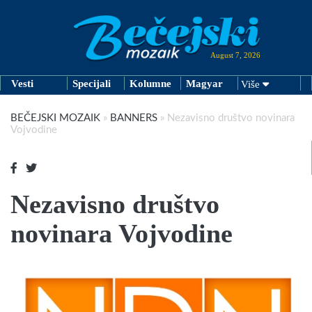
August 7, 2026
Vesti
Specijali
Kolumne
Magyar
Više
BEČEJSKI MOZAIK
»
BANNERS
»
Nezavisno društvo novinara
Vojvodine
Nezavisno društvo
novinara Vojvodine