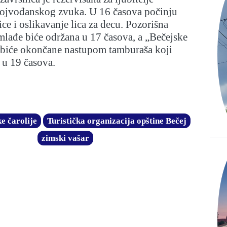
vojvođanskog zvuka. U 16 časova počinju
ice i oslikavanje lica za decu. Pozorišna
mlađe biće održana u 17 časova, a „Bečejske
“ biće okončane nastupom tamburaša koji
 u 19 časova.
e čarolije
Turistička organizacija opštine Bečej
zimski vašar