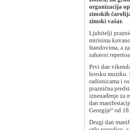
organizacija op
zimskih čarolij
zimski vašar.
Ljubitelji prazn
mirisima kuvanog
štandovima, a za
zabavni repertoa
Prvi dan vikenda,
horsku muziku. 
radionicama i os
praznična predst
iznenađenje za m
dan manifestaci
Georgije“ od 18
Drugi dan manife
celu porodicu, a 