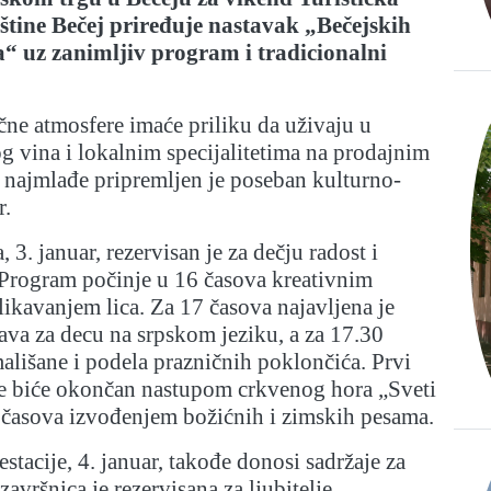
štine Bečej priređuje nastavak „Bečejskih
a“ uz zanimljiv program i tradicionalni
ične atmosfere imaće priliku da uživaju u
 vina i lokalnim specijalitetima na prodajnim
 najmlađe pripremljen je poseban kulturno-
r.
 3. januar, rezervisan je za dečju radost i
Program počinje u 16 časova kreativnim
likavanjem lica. Za 17 časova najavljena je
ava za decu na srpskom jeziku, a za 17.30
ališane i podela prazničnih poklončića. Prvi
je biće okončan nastupom crkvenog hora „Sveti
 časova izvođenjem božićnih i zimskih pesama.
stacije, 4. januar, takođe donosi sadržaje za
završnica je rezervisana za ljubitelje