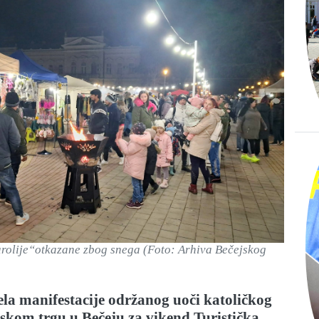
arolije“otkazane zbog snega (Foto: Arhiva Bečejskog
la manifestacije održanog uoči katoličkog
skom trgu u Bečeju za vikend Turistička