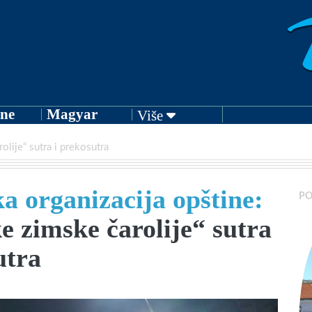
ne
Magyar
Više
olije“ sutra i prekosutra
ka organizacija opštine:
PO
e zimske čarolije“ sutra
utra