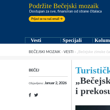
Podržite Bečejski mozaik
Dostupan za sve, finansiran od strane čitalaca
Prijavi se na naš email
Vesti
Specijali
Kolum
BEČEJSKI MOZAIK
»
VESTI
»
„Bečejske zimske čar
Turistič
BEČEJ
„Bečejsk
Januar 2, 2026
Objavljeno:
i prekos