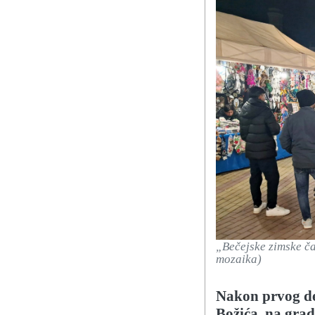
„Bečejske zimske č
mozaika)
Nakon prvog de
Božića, na grad