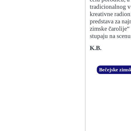
tradicionalnog 
kreativne radion
predstava za naj
zimske čarolije
stupaju na scenu
K.B.
Bečejske zimsk