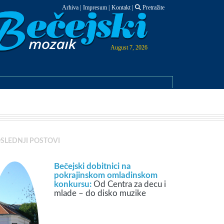
Arhiva
|
Impresum
|
Kontakt
|
Pretražite
August 7, 2026
SLEDNJI POSTOVI
Bečejski dobitnici na
pokrajinskom omladinskom
konkursu:
Od Centra za decu i
mlade – do disko muzike