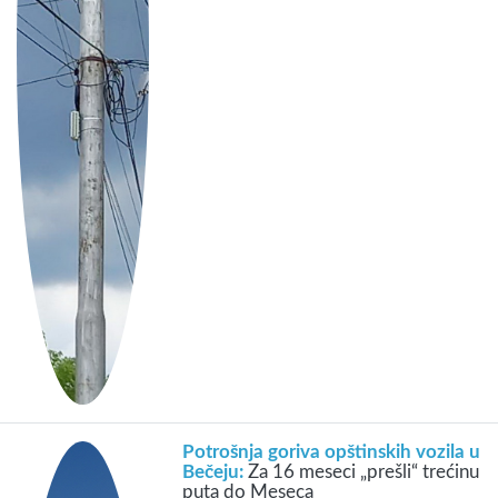
Potrošnja goriva opštinskih vozila u
Bečeju:
Za 16 meseci „prešli“ trećinu
puta do Meseca