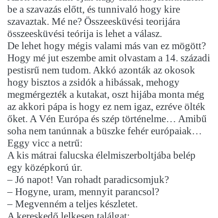
be a szavazás előtt, és tunnivaló hogy kire
szavaztak. Mé ne? Összeesküvési teorijára
összeesküvési teórija is lehet a válasz.
De lehet hogy mégis valami más van ez mögött?
Hogy mé jut eszembe amit olvastam a 14. századi
pestisrű nem tudom. Akkó azonták az okosok
hogy bisztos a zsidók a hibássak, mehogy
megmérgezték a kutakat, oszt hijába monta még
az akkori pápa is hogy ez nem igaz, ezréve ölték
őket. A Vén Európa és szép történelme… Amibű
soha nem tanúnnak a büszke fehér európaiak…
Eggy vicc a netrű:
A kis mátrai falucska élelmiszerboltjába belép
egy középkorú úr.
– Jó napot! Van rohadt paradicsomjuk?
– Hogyne, uram, mennyit parancsol?
– Megvenném a teljes készletet.
A kereskedő lelkesen találgat: