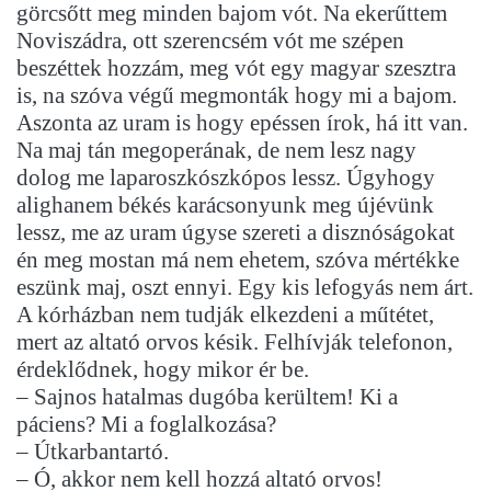
görcsőtt meg minden bajom vót. Na ekerűttem
Noviszádra, ott szerencsém vót me szépen
beszéttek hozzám, meg vót egy magyar szesztra
is, na szóva végű megmonták hogy mi a bajom.
Aszonta az uram is hogy epéssen írok, há itt van.
Na maj tán megoperának, de nem lesz nagy
dolog me laparoszkószkópos lessz. Úgyhogy
alighanem békés karácsonyunk meg újévünk
lessz, me az uram úgyse szereti a disznóságokat
én meg mostan má nem ehetem, szóva mértékke
eszünk maj, oszt ennyi. Egy kis lefogyás nem árt.
A kórházban nem tudják elkezdeni a műtétet,
mert az altató orvos késik. Felhívják telefonon,
érdeklődnek, hogy mikor ér be.
– Sajnos hatalmas dugóba kerültem! Ki a
páciens? Mi a foglalkozása?
– Útkarbantartó.
– Ó, akkor nem kell hozzá altató orvos!