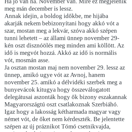
Há jó van na. November van. Mire ez megjelenik
meg mán december is lessz.
Annak idejin, a boldog időkbe, me hijába
akarják nekem bebizonyítani hogy akkó vót a
szar, mostan meg a lekvár, szóva akkó szépen
tunni lehetett – az állami ünnep november 29-
kén oszt disznóölés meg minden ami köllött. Az
idő is megvót hozzá. Akkó az idő is normális
vót, mosmán asse.
Ja osztan mostan maj nem november 29. lessz az
ünnep, amikó ugye vót az Avnoj, hanem
november 25. amikó a délvidéki szerbek meg a
bunyevácok kitugya hogy összeválogatott
delegátusai aszonták hogy ők bizony eszakannak
Magyarországtú oszt csatlakoznak Szerbiáhó.
Igaz hogy a lakosság kétharmada magyar vagy
német vót, de őket nem kérdeszték. Be jelentette
szépen az új práznikot Tómó csetnikvajda,