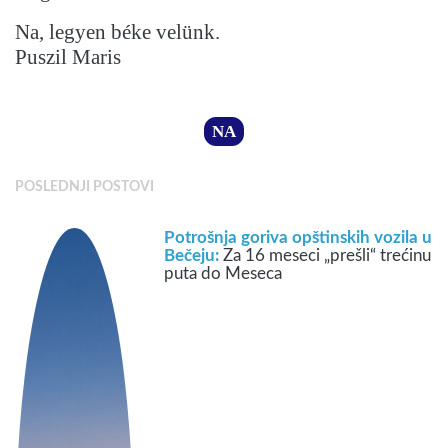
Na, legyen béke velünk.
Puszil Maris
NA
POSLEDNJI POSTOVI
Potrošnja goriva opštinskih vozila u
Bečeju:
Za 16 meseci „prešli“ trećinu
puta do Meseca