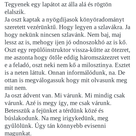
Tegyenek egy lapátot az álla alá és rögtön
elalszik.
Ja oszt kaptak a nyögdíjasok könyöradományt
szeretett vezérünktű. Hogy legyen a szlavákra. Ja
hogy nekünk nincsen szlavánk. Nem baj, maj
lessz az is, mehogy ijen jó odnoszokhó az is kő.
Oszt egy repülőinstruktor vissza-kűtte az ötezret,
me aszonta hogy őtőle eddig háromszázezret vett
e a feladó, oszt neki nem kő a milosztinya. Esztet
is a neten láttuk. Onnan informálódunk, na. De
ottan is megválogassuk hogy mit olvasunk meg
mit nem.
Ja oszt ádvent van. Mi várunk. Mi mindig csak
várunk. Azé is megy így, me csak várunk.
Betesszük a fejünket a térdünk közé és
búslakodunk. Na meg irigykedünk, meg
gyűlölünk. Úgy tán könnyebb evisenni
magunkat.