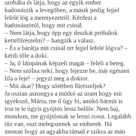
szobába és látja, hogy az egyik ember
hadonászik a levegőben, a másik pedig fejjel
lefelé lóg a mennyezetről. Kérdezi a
hadonászótól, hogy mit csinál.
– Nem látja, hogy épp egy deszkát próbálok
kettéfűrészelni? – hangzik a válasz.
– És a barátja mit csinál ott fejjel lefelé lógva? –
kérdi tőle a doki.
– Ja, ő lámpának képzeli magát – feleli a beteg.
– Nem szólna neki, hogy fejezze be, már egészen
lila a feje! – jegyzi meg a doktor.
– Mit akar? Hogy sötétben fűrészeljek?
Ja osztan aszongya a mútkó az uram hogy mit
igyeksző, Mária, me ű úgy hí, amikó bármit is
irsz te le úgyis gyújtós lessz belűle. Nem baj,
mondom, me gyújtósnak se lenni rossz. Legalább
tűz van, oszt melegszenek az emberek. Há
mostan hogy az agyakba támad e szikra az mán