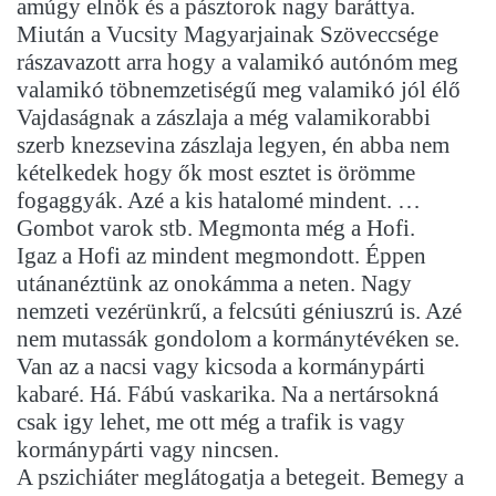
amúgy elnök és a pásztorok nagy baráttya.
Miután a Vucsity Magyarjainak Szöveccsége
rászavazott arra hogy a valamikó autónóm meg
valamikó töbnemzetiségű meg valamikó jól élő
Vajdaságnak a zászlaja a még valamikorabbi
szerb knezsevina zászlaja legyen, én abba nem
kételkedek hogy ők most esztet is örömme
fogaggyák. Azé a kis hatalomé mindent. …
Gombot varok stb. Megmonta még a Hofi.
Igaz a Hofi az mindent megmondott. Éppen
utánanéztünk az onokámma a neten. Nagy
nemzeti vezérünkrű, a felcsúti géniuszrú is. Azé
nem mutassák gondolom a kormánytévéken se.
Van az a nacsi vagy kicsoda a kormánypárti
kabaré. Há. Fábú vaskarika. Na a nertársokná
csak igy lehet, me ott még a trafik is vagy
kormánypárti vagy nincsen.
A pszichiáter meglátogatja a betegeit. Bemegy a