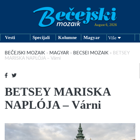
August 6, 2026
Vesti
Specijali
Kolumne
Magyar
Više
BEČEJSKI MOZAIK
»
MAGYAR
»
BECSEI MOZAIK
»
BETSEY
MARISKA NAPLÓJA – Várni
BETSEY MARISKA
NAPLÓJA – Várni