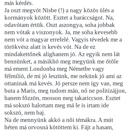
más kérdés.
Ja oszt megvót Nisbe (!) a nagy közös ülés a
kormányok között. Esztet a baráccságot. Na,
odavótam értük. Oszt aszongya, soha jobbak
nem vótak a viszonyok. Ja, me soha kevesebb
nem vót a magyar errefelé. Vagyis tévedek me a
törökvész alatt is kevés vót. Na de ez
mindakettőnek alighanem jó. Az egyik nem lát
bennünket, a másikhó meg megyünk me őtőle
má ement Londonba meg Németbe vagy
félmilió, de mi jó leszünk, me nekünk jó ami az
ottaninak má kevés. Jó persze nem így van, meg
buta a Maris, meg tudom mán, nő ne politizájjon,
hanem főzzön, mosson meg takariccson. Esztet
má sokszó halottam meg má le is irtam ide
sokszó, nem baj.
Na de mennyünk akkó a női témákra. A mút
héten má orvosná kötöttem ki. Fájt a hasam,