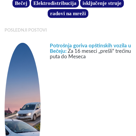
Bečej
Elektrodistribucija
isključenje struje
radovi na mreži
POSLEDNJI POSTOVI
Potrošnja goriva opštinskih vozila u
Bečeju:
Za 16 meseci „prešli“ trećinu
puta do Meseca