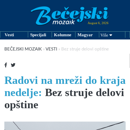
August 6, 2026
Vesti
Specijali
Kolumne
Magyar
Više
BEČEJSKI MOZAIK
»
VESTI
»
Bez struje delovi opštine
Radovi na mreži do kraja
nedelje:
Bez struje delovi
opštine