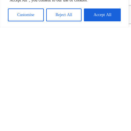
"Accept All", you consent to our use of cookies.
Customise
Reject All
Accept All
Povezani tekst(ovi):