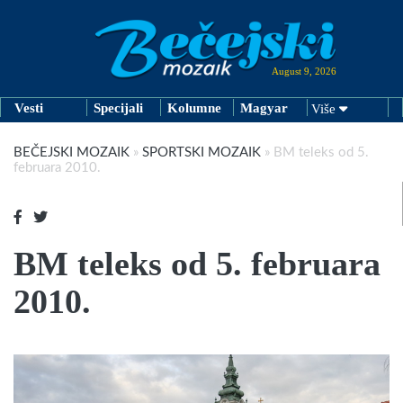
August 9, 2026
Vesti
Specijali
Kolumne
Magyar
Više
BEČEJSKI MOZAIK
»
SPORTSKI MOZAIK
»
BM teleks od 5.
februara 2010.
BM teleks od 5. februara
2010.