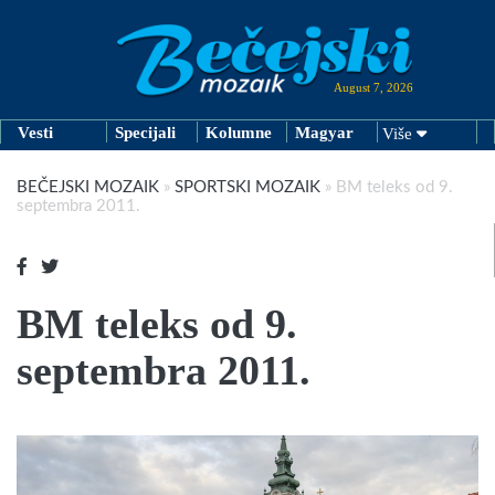
August 7, 2026
Vesti
Specijali
Kolumne
Magyar
Više
BEČEJSKI MOZAIK
»
SPORTSKI MOZAIK
»
BM teleks od 9.
septembra 2011.
BM teleks od 9.
septembra 2011.