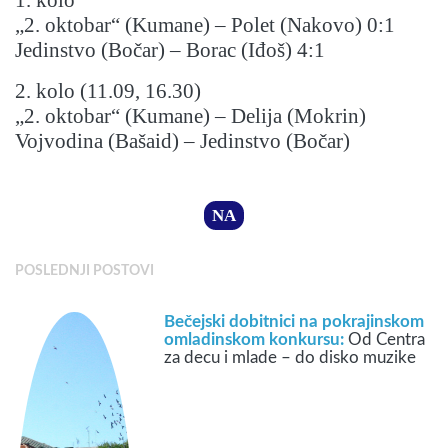
1. kolo
„2. oktobar“ (Kumane) – Polet (Nakovo) 0:1
Jedinstvo (Bočar) – Borac (Iđoš) 4:1
2. kolo (11.09, 16.30)
„2. oktobar“ (Kumane) – Delija (Mokrin)
Vojvodina (Bašaid) – Jedinstvo (Bočar)
NA
POSLEDNJI POSTOVI
Bečejski dobitnici na pokrajinskom
omladinskom konkursu:
Od Centra
za decu i mlade – do disko muzike