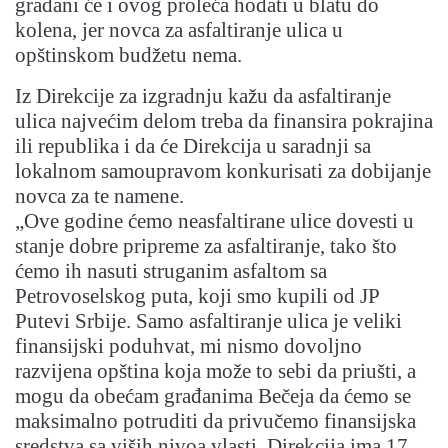
građani će i ovog proleća hodati u blatu do
kolena, jer novca za asfaltiranje ulica u
opštinskom budžetu nema.
Iz Direkcije za izgradnju kažu da asfaltiranje
ulica najvećim delom treba da finansira pokrajina
ili republika i da će Direkcija u saradnji sa
lokalnom samoupravom konkurisati za dobijanje
novca za te namene.
„Ove godine ćemo neasfaltirane ulice dovesti u
stanje dobre pripreme za asfaltiranje, tako što
ćemo ih nasuti struganim asfaltom sa
Petrovoselskog puta, koji smo kupili od JP
Putevi Srbije. Samo asfaltiranje ulica je veliki
finansijski poduhvat, mi nismo dovoljno
razvijena opština koja može to sebi da priušti, a
mogu da obećam građanima Bečeja da ćemo se
maksimalno potruditi da privučemo finansijska
sredstva sa viših nivoa vlasti. Direkcija ima 17