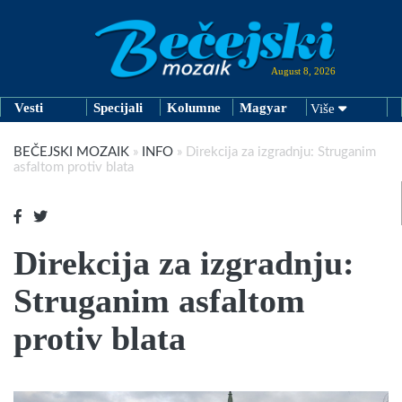
August 8, 2026
Vesti
Specijali
Kolumne
Magyar
Više
BEČEJSKI MOZAIK
»
INFO
»
Direkcija za izgradnju: Struganim
asfaltom protiv blata
Direkcija za izgradnju:
Struganim asfaltom
protiv blata