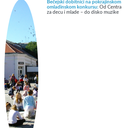
Bečejski dobitnici na pokrajinskom
omladinskom konkursu:
Od Centra
za decu i mlade – do disko muzike