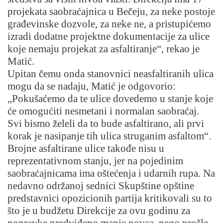
projekata saobraćajnica u Bečeju, za neke postoje
građevinske dozvole, za neke ne, a pristupićemo
izradi dodatne projektne dokumentacije za ulice
koje nemaju projekat za asfaltiranje“, rekao je
Matić.
Upitan čemu onda stanovnici neasfaltiranih ulica
mogu da se nadaju, Matić je odgovorio:
„Pokušaćemo da te ulice dovedemo u stanje koje
će omogućiti nesmetani i normalan saobraćaj.
Svi bismo želeli da to bude asfaltirano, ali prvi
korak je nasipanje tih ulica struganim asfaltom“.
Brojne asfaltirane ulice takođe nisu u
reprezentativnom stanju, jer na pojedinim
saobraćajnicama ima oštećenja i udarnih rupa. Na
nedavno održanoj sednici Skupštine opštine
predstavnici opozicionih partija kritikovali su to
što je u budžetu Direkcije za ovu godinu za