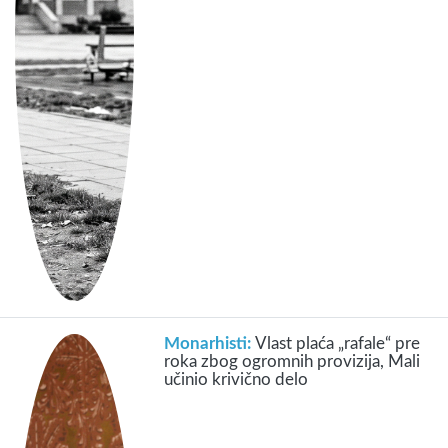
Monarhisti:
Vlast plaća „rafale“ pre
roka zbog ogromnih provizija, Mali
učinio krivično delo