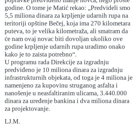
popravke predviđeno manje novca, nego prošle
godine. O tome je Matić rekao: „Predvideli smo
5,5 miliona dinara za krpljenje udarnih rupa na
teritoriji opštine Bečej, koja ima 270 kilometara
puteva, to je velika kilometraža, ali smatram da
će nam ovaj novac biti dovoljan ukoliko ove
godine krpljenje udarnih rupa uradimo onako
kako je to zaista potrebno“.
U programu rada Direkcije za izgradnju
predviđeno je 10 miliona dinara za izgradnju
infrastrukturnih objekata, od toga je 4 miliona je
namenjeno za kupovinu struganog asfalta i
nanošenje u neasfaltiranim ulicama, 3.440.000
dinara za uređenje bankina i dva miliona dinara
za projektovanje.
LJ.M.