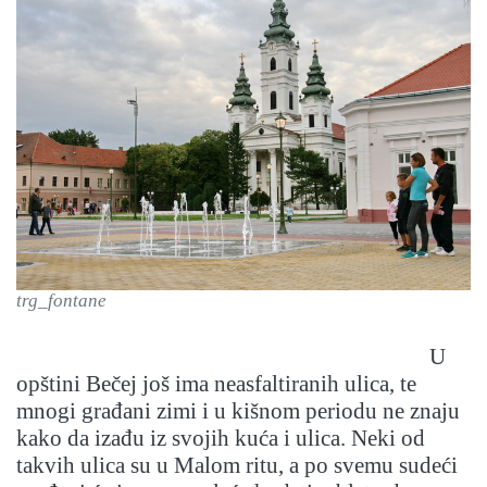
trg_fontane
U
opštini Bečej još ima neasfaltiranih ulica, te
mnogi građani zimi i u kišnom periodu ne znaju
kako da izađu iz svojih kuća i ulica. Neki od
takvih ulica su u Malom ritu, a po svemu sudeći