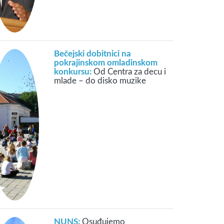
Bečejski dobitnici na
pokrajinskom omladinskom
konkursu:
Od Centra za decu i
mlade – do disko muzike
NUNS:
Osuđujemo