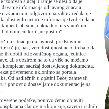
e izolovan slučaj: i ranije se desilo da je
a davanje informacija od javnog značaja
e u zvaničnom odgovoru na zahtev redakcije
a dostavilo netačne informacije tvrdeći da ne
 dokument, ali smo, naknadno, nezvaničnim
ili dokument koji „ne postoji“.
šli u situaciju da javnosti predstavimo
ije u čiju, pak, verodostojnost ne bi trebalo da
 ih dobili od zvaničnog organa, jedinice
ave, ali s obzirom na to da više ne možemo
 u kompletan sadržaj dostavljenog dokumenta,
tekst privremeno uklonimo sa portala
a. Od nadležnih u opštini Bečej zahtevali
ru i ponovno dostavljanje dokumentacije na
.
overene podatke, ponovo ćemo objaviti
 o isplatama članovima komisija, saveta i radnih