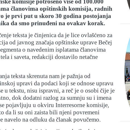
nske komisije potrošeno više od 100.000
tama članovima opštinskih komisija, radnih
Ovo je prvi put u skoro 30 godina postojanja
ika da smo prinuđeni na ovakav korak.
nje teksta je činjenica da je lice ovlašćeno za
ija od javnog značaja opštinske uprave Bečej
segmenta o navedenim isplatama članovima
tela i saveta, redakciji dostavilo netačne
nja teksta skrenuta nam je pažnja od
inskoj upravi da podaci koji se odnose upravu
e u tekstu, nisu ispravni, a reč je o osobi čije je
ntno, dok dodatni razlog za sumnju su i imena
se pojavljuju u okviru Interresorne komisije,
o da li su oni zaista bili njeni povremeni
 je navelo na odluku da članak povučemo.