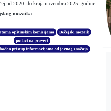
ečej od 2020. do kraja novembra 2025. godine.
jskog mozaika
platama opštinskim komisijama
Bečejski mozaik
podaci na proveri
obodan pristup informacijama od javnog značaja