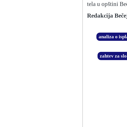
tela u opštini B
Redakcija Beče
analiza o is
zahtev za sl