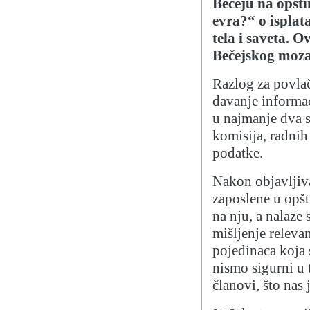
Bečeju na opšti
evra?“ o ispla
tela i saveta. 
Bečejskog moza
Razlog za povlače
davanje informac
u najmanje dva 
komisija, radnih 
podatke.
Nakon objavljiva
zaposlene u opšt
na nju, a nalaze s
mišljenje releva
pojedinaca koja 
nismo sigurni u t
članovi, što nas