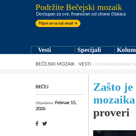
Podržite Bečejski mozaik
Dostupan za sve, finansiran od strane čitalaca
Prijavi se na naš email
Vesti
Specijali
Kolum
BEČEJSKI MOZAIK
»
VESTI
»
Dostavljeni podaci n
Zašto je
BEČEJ
mozaika
Februar 15,
Objavljeno:
proveri
2026