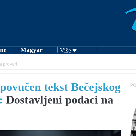
ne
Magyar
Više
a proveri
 povučen tekst Bečejskog
PO
:
Dostavljeni podaci na