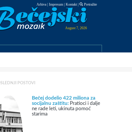
Arhiva
|
Impresum
|
Kontakt
|
Pretražite
August 7, 2026
SLEDNJI POSTOVI
Bečej dodelio 422 miliona za
socijalnu zaštitu:
Pratioci i dalje
ne rade leti, ukinuta pomoć
starima