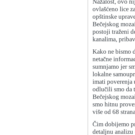
Nažalost, ovo nij
ovlašćeno lice z
opštinske uprav
Bečejskog mozaik
postoji traženi
kanalima, pribav
Kako ne bismo do
netačne informac
sumnjamo jer smo
lokalne samoupr
imati poverenja
odlučili smo da 
Bečejskog mozaik
smo hitnu prove
više od 68 strana
Čim dobijemo pr
detaljnu analizu