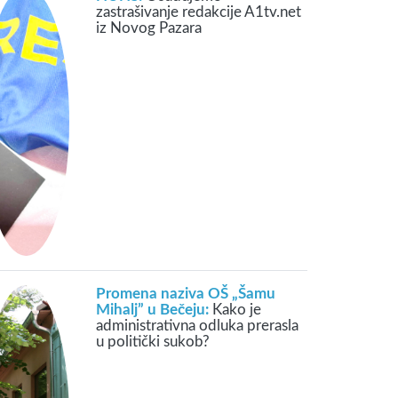
zastrašivanje redakcije A1tv.net
iz Novog Pazara
Promena naziva OŠ „Šamu
Mihalj” u Bečeju:
Kako je
administrativna odluka prerasla
u politički sukob?