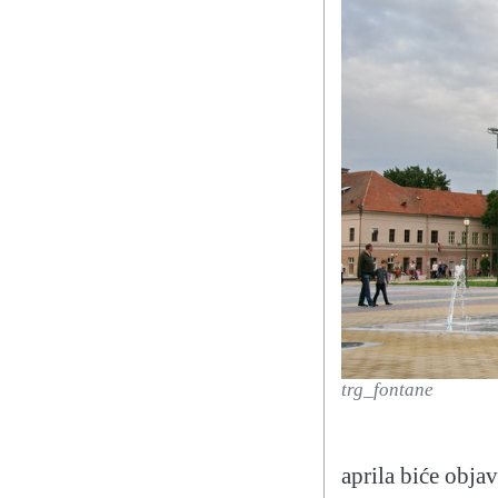
trg_fontane
aprila biće obja