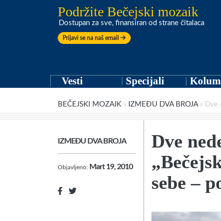
Podržite Bečejski mozaik
Dostupan za sve, finansiran od strane čitalaca
Prijavi se na naš email
Vesti
Specijali
Kolum
BEČEJSKI MOZAIK
»
IZMEĐU DVA BROJA
»
Dve 
Dve nede
IZMEĐU DVA BROJA
„Bečejs
Mart 19, 2010
Objavljeno:
sebe – 