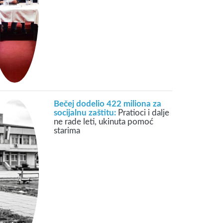
Bečej dodelio 422 miliona za
socijalnu zaštitu:
Pratioci i dalje
ne rade leti, ukinuta pomoć
starima