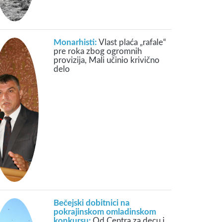
Monarhisti:
Vlast plaća „rafale“
pre roka zbog ogromnih
provizija, Mali učinio krivično
delo
Bečejski dobitnici na
pokrajinskom omladinskom
konkursu:
Od Centra za decu i