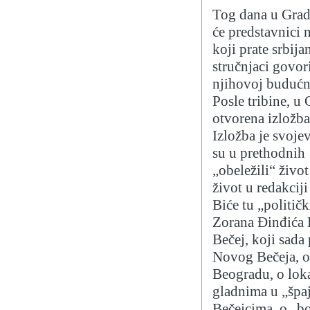
Tog dana u Grad
će predstavnici 
koji prate srbij
stručnjaci govori
njihovoj budućno
Posle tribine, u
otvorena izložba
Izložba je svojev
su u prethodnih 
„obeležili“ život
život u redakcij
Biće tu „političk
Zorana Đinđića 
Bečej, koji sad
Novog Bečeja, o 
Beogradu, o loka
gladnima u „špaj
Bečejcima, o „b