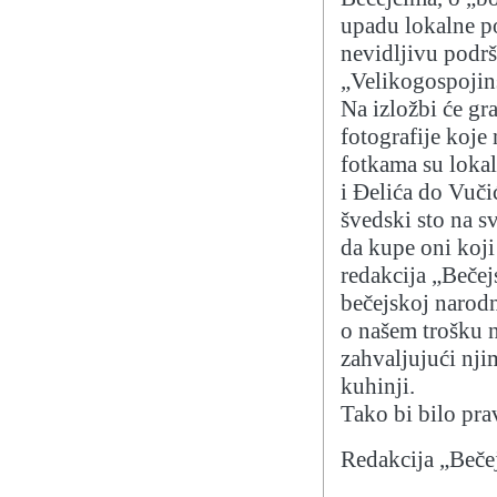
upadu lokalne po
nevidljivu podrš
„Velikogospoji
Na izložbi će gr
fotografije koje
fotkama su lokaln
i Đelića do Vučić
švedski sto na s
da kupe oni koji 
redakcija „Bečej
bečejskoj narodn
o našem trošku 
zahvaljujući nji
kuhinji.
Tako bi bilo pr
Redakcija „Beče