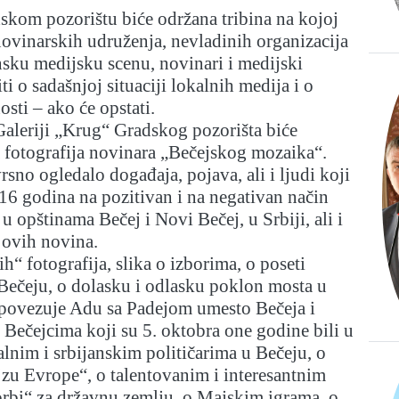
skom pozorištu biće održana tribina na kojoj
novinarskih udruženja, nevladinih organizacija
ansku medijsku scenu, novinari i medijski
ti o sadašnjoj situaciji lokalnih medija i o
sti – ako će opstati.
 Galeriji „Krug“ Gradskog pozorišta biće
 fotografija novinara „Bečejskog mozaika“.
rsno ogledalo događaja, pojava, ali i ljudi koji
16 godina na pozitivan i na negativan način
 u opštinama Bečej i Novi Bečej, u Srbiji, ali i
i ovih novina.
ih“ fotografija, slika o izborima, o poseti
Bečeju, o dolasku i odlasku poklon mosta u
a povezuje Adu sa Padejom umesto Bečeja i
Bečejcima koji su 5. oktobra one godine bili u
lnim i srbijanskim političarima u Bečeju, o
zu Evrope“, o talentovanim i interesantnim
orbi“ za državnu zemlju, o Majskim igrama, o