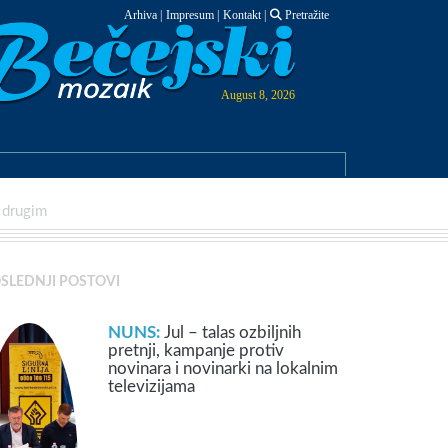
Arhiva
|
Impresum
|
Kontakt
|
Pretražite
August 8, 2026
 drugim
SLEDNJI POSTOVI
NUNS:
Jul – talas ozbiljnih
pretnji, kampanje protiv
novinara i novinarki na lokalnim
televizijama