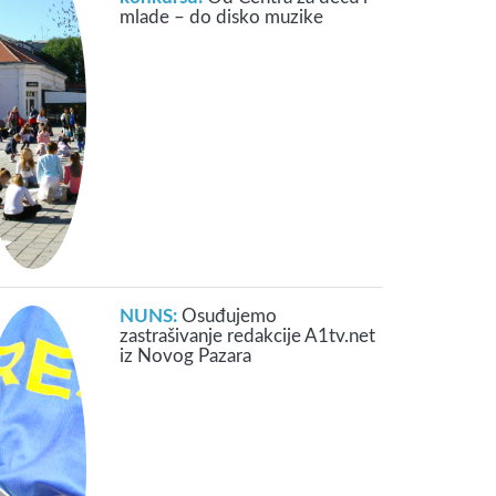
mlade – do disko muzike
NUNS:
Osuđujemo
zastrašivanje redakcije A1tv.net
iz Novog Pazara