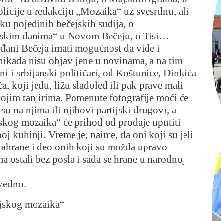
licije u redakciju „Mozaika“ uz svesrdnu, ali
ku pojedinih bečejskih sudija, o
nskim danima“ u Novom Bečeju, o Tisi…
ađani Bečeja imati mogućnost da vide i
 nikada nisu objavljene u novinama, a na tim
i i srbijanski političari, od Koštunice, Dinkića
a, koji jedu, ližu sladoled ili pak prave mali
vojim tanjirima. Pomenute fotografije moći će
su na njima ili njihovi partijski drugovi, a
skog mozaika“ će prihod od prodaje uputiti
oj kuhinji. Vreme je, naime, da oni koji su jeli
nahrane i deo onih koji su možda upravo
ma ostali bez posla i sada se hrane u narodnoj
avedno.
jskog mozaika“